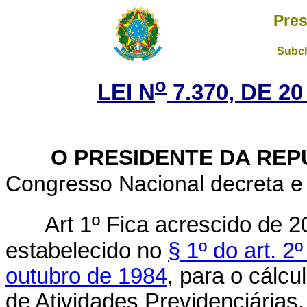
Pres
Subch
o
LEI N
7.370, DE 2
O PRESIDENTE DA REP
Congresso Nacional decreta e 
Art 1º Fica acrescido de 2
estabelecido no
§ 1º do art. 2
outubro de 1984
, para o cálc
de Atividades Previdenciárias