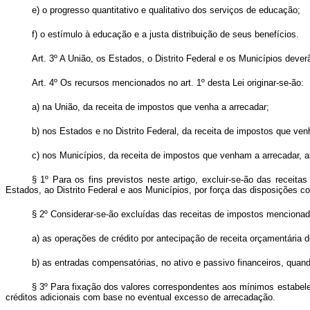
e) o progresso quantitativo e qualitativo dos serviços de educação;
f) o estímulo à educação e a justa distribuição de seus benefícios.
Art. 3º A União, os Estados, o Distrito Federal e os Municípios deverã
Art. 4º Os recursos mencionados no art. 1º desta Lei originar-se-ão:
a) na União, da receita de impostos que venha a arrecadar;
b) nos Estados e no Distrito Federal, da receita de impostos que ve
c) nos Municípios, da receita de impostos que venham a arrecadar, a
§ 1º Para os fins previstos neste artigo, excluir-se-ão das receit
Estados, ao Distrito Federal e aos Municípios, por força das disposições co
§ 2º Considerar-se-ão excluídas das receitas de impostos mencionado
a) as operações de crédito por antecipação de receita orçamentária 
b) as entradas compensatórias, no ativo e passivo financeiros, quand
§ 3º Para fixação dos valores correspondentes aos mínimos estabeleci
créditos adicionais com base no eventual excesso de arrecadação.