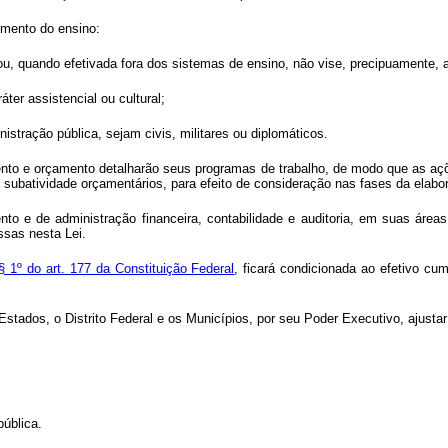
mento do ensino:
u, quando efetivada fora dos sistemas de ensino, não vise, precipuamente, 
ter assistencial ou cultural;
stração pública, sejam civis, militares ou diplomáticos.
mento e orçamento detalharão seus programas de trabalho, de modo que as aç
e subatividade orçamentários, para efeito de consideração nas fases da ela
to e de administração financeira, contabilidade e auditoria, em suas área
ssas nesta Lei.
§ 1º do art. 177 da Constituição Federal
, ficará condicionada ao efetivo cu
 Estados, o Distrito Federal e os Municípios, por seu Poder Executivo, ajust
pública.