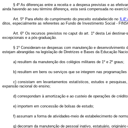
§ 4º As diferenças entre a receita e a despesa previstas e as efetiv
ainda havendo ao seu término diferença, esta será compensada no exercíci
Art. 5º Para efeito do cumprimento do preceito estabelecido no
§ 4º 
ditos, especialmente as referentes ao Fundo de Investimento Social - FIN
Art. 6º Os recursos previstos no caput do art. 1º desta Lei destina
excepcionais e a pós-graduação.
§ 1º Consideram-se despesas com manutenção e desenvolvimento do en
estejam abrangidas na legislação de Diretrizes e Bases da Educação Nacio
a) resultem da manutenção dos colégios militares de 1º e 2º graus;
b) resultem em bens ou serviços que se integrem nas programações 
c) consistam em levantamentos estatísticos, estudos e pesquisas,
expansão racional do ensino;
d) correspondam à amortização e ao custeio de operações de crédito
e) importem em concessão de bolsas de estudo;
f) assumam a forma de atividades-meio de estabelecimento de normas,
g) decorram da manutenção de pessoal inativo, estatuário, originário