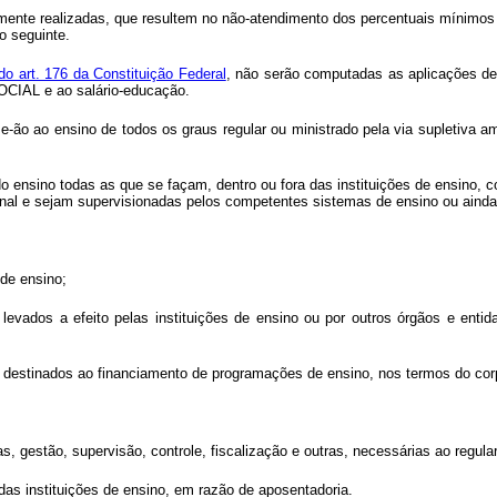
amente realizadas, que resultem no não-atendimento dos percentuais mínimos o
o seguinte.
do art. 176 da Constituição Federal
, não serão computadas as aplicações de 
SOCIAL e ao salário-educação.
r-se-ão ao ensino de todos os graus regular ou ministrado pela via supletiva
sino todas as que se façam, dentro ou fora das instituições de ensino, co
nal e sejam supervisionadas pelos competentes sistemas de ensino ou ainda
de ensino;
 levados a efeito pelas instituições de ensino ou por outros órgãos e ent
 destinados ao financiamento de programações de ensino, nos termos do corp
 gestão, supervisão, controle, fiscalização e outras, necessárias ao regul
 das instituições de ensino, em razão de aposentadoria.