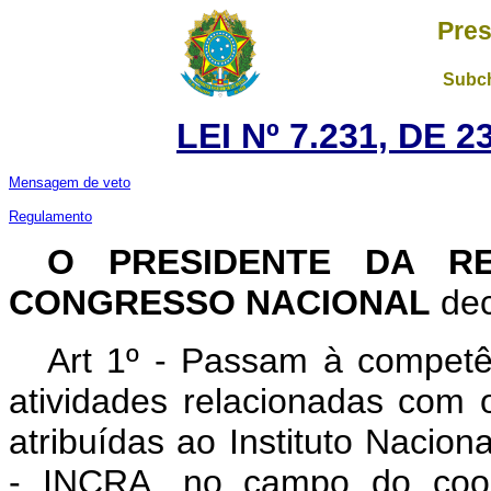
Pres
Subch
LEI Nº 7.231, DE 
Mensagem de veto
Regulamento
O PRESIDENTE DA RE
CONGRESSO NACIONAL
dec
Art 1º - Passam à competên
atividades relacionadas com 
atribuídas ao Instituto Nacio
- INCRA, no campo do coope