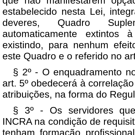
que não manifestarem opção
estabelecido nesta Lei, integ
deveres, Quadro Supl
automaticamente extintos
existindo, para nenhum efeit
este Quadro e o referido no art
§ 2º - O enquadramento no
art. 5º obedecerá à correlaçã
atribuições, na forma do Regu
§ 3º - Os servidores que
INCRA na condição de requisit
tenham formação profissiona