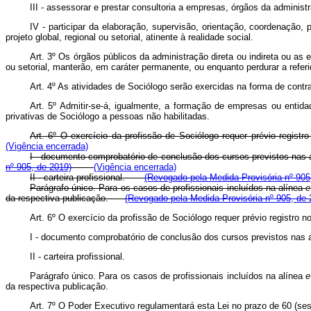
III - assessorar e prestar consultoria a empresas, órgãos da administr
IV - participar da elaboração, supervisão, orientação, coordenação,
projeto global, regional ou setorial, atinente à realidade social.
Art. 3º Os órgãos públicos da administração direta ou indireta ou a
ou setorial, manterão, em caráter permanente, ou enquanto perdurar a refer
Art. 4º As atividades de Sociólogo serão exercidas na forma de contr
Art. 5º Admitir-se-á, igualmente, a formação de empresas ou ent
privativas de Sociólogo a pessoas não habilitadas.
Art. 6º O exercício da profissão de Sociólogo requer prévio regis
(Vigência encerrada)
I - documento comprobatório de conclusão dos cursos previstos nas
nº 905, de 2019)
(Vigência encerrada)
II - carteira profissional.
(Revogado pela Medida Provisória nº 905
Parágrafo único. Para os casos de profissionais incluídos na alínea
e
da respectiva publicação.
(Revogado pela Medida Provisória nº 905, de 
Art. 6º O exercício da profissão de Sociólogo requer prévio registro
I - documento comprobatório de conclusão dos cursos previstos nas 
II - carteira profissional.
Parágrafo único. Para os casos de profissionais incluídos na alínea
e
da respectiva publicação.
Art. 7º O Poder Executivo regulamentará esta Lei no prazo de 60 (ses