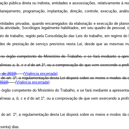
ação pública direta ou indireta, entidades e assossiações, relativamente à rea
 planejamento, programação, implantação, direção, controle, execução, análi
s entidades privadas, quando encarregados da elaboração e execução de planos
ida atividade, Sociólogos legalmente habilitados, em seu quadro de pessoal, 
ato de trabalho, regido pela Consolidação das Leis do trabalho, em regime d
idades de prestação de serviço previstos nesta Lei, desde que as mesmas
tro no órgão competente do Ministério do Trabalho, e se fará mediante a 
 alíneas
a, b, c
e
d
do art.1º, ou a comprovação de que vem exercendo a prof
, de 2019)
(Vigência encerrada)
do art. 1º, a regulamentação desta Lei disporá sobre os meios e modos da de
2019)
(Vigência encerrada)
 no órgão competente do Ministério do Trabalho, e se fará mediante a aprese
alíneas
a, b, c
e
d
do art.1º, ou a comprovação de que vem exercendo a profi
do art. 1º, a regulamentação desta Lei disporá sobre os meios e modos da de
senta) dias.