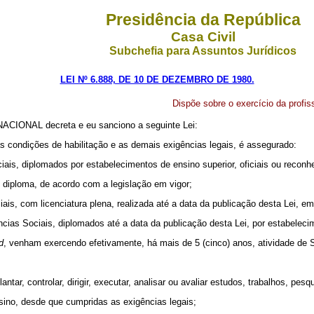
Presidência da República
Casa Civil
Subchefia para Assuntos Jurídicos
LEI Nº 6.888, DE 10 DE DEZEMBRO DE 1980.
Dispõe sobre o exercício da profis
IONAL decreta e eu sanciono a seguinte Lei:
as condições de habilitação e as demais exigências legais, é assegurado:
iais, diplomados por estabelecimentos de ensino superior, oficiais ou reconh
o diploma, de acordo com a legislação em vigor;
iais, com licenciatura plena, realizada até a data da publicação desta Lei, e
ncias Sociais, diplomados até a data da publicação desta Lei, por estabeleci
d
, venham exercendo efetivamente, há mais de 5 (cinco) anos, atividade de S
plantar, controlar, dirigir, executar, analisar ou avaliar estudos, trabalhos, pe
nsino, desde que cumpridas as exigências legais;