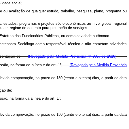
lidade social;
se ou avaliação de qualquer estudo, trabalho, pesquisa, plano, programa ou
, estudos, programas e projetos sócio-econômicos ao nível global, regional
ou em regime de contrato para prestação de serviços.
o Estatuto dos Funcionários Públicos, ou como atividade autônoma.
 mantenham Sociólogo como responsável técnico e não cometam atividades
apresentação de:
(Revogado pela Medida Provisória nº 905, de 2019)
issão, na forma da alínea
e
do art. 1º;
(Revogado pela Medida Provisória
vida comprovação, no prazo de 180 (cento e oitenta) dias, a partir da data
ntação de:
ssão, na forma da alínea
e
do art. 1º;
vida comprovação, no prazo de 180 (cento e oitenta) dias, a partir da data