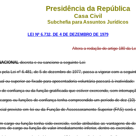
Presidência da República
Casa Civil
Subchefia para Assuntos Jurídicos
LEI Nº 6.732, DE 4 DE DEZEMBRO DE 1979
Altera a redação do artigo 180 da Le
NACIONAL
decreta e eu sanciono a seguinte Lei:
do pela Lei nº 6.481, de 5 de dezembro de 1977, passa a vigorar com a seguin
al ou superior ao fixado para aposentadoria voluntária passará à inatividade:
e confiança ou da função gratificada que estiver exercendo, sem interrupção
e cargos ou funções de confiança tenha compreendido um período de dez (10)
ial previsto em lei ou da Função de Assessoramento Superior (FAS) será co
um cargo ou função tenha sido exercido, serão atribuídas as vantagens do d
gens do cargo ou função de valor imediatamente inferior, dentro os exercidos.