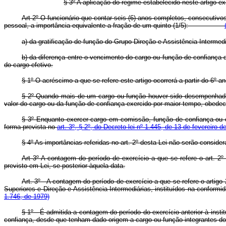
§ 3º A aplicação do regime estabelecido neste artigo exc
Art 2º O funcionário que contar seis (6) anos completos, consecutiv
pessoal, a importância equivalente a fração de um quinto (1/5):
a) da gratificação de função do Grupo Direção e Assistência Intermedi
b) da diferença entre o vencimento do cargo ou função de confiança
do cargo efetivo.
§ 1º O acréscimo a que se refere este artigo ocorrerá a partir do 6º
§ 2º Quando mais de um cargo ou função houver sido desempenhado, n
valor do cargo ou da função de confiança exercido por maior tempo, obedeci
§ 3º Enquanto exercer cargo em comissão, função de confiança ou ca
forma prevista no
art. 3º, § 2º, do Decreto-lei nº 1.445, de 13 de fevereiro d
§ 4º As importâncias referidas no art. 2º desta Lei não serão conside
Art 3º A contagem do período de exercício a que se refere o art. 2º
previsto em Lei, se posterior àquela data.
Art. 3º - A contagem do período de exercício a que se refere o artig
Superiores e Direção e Assistência Intermediárias, instituídos na conform
1.746, de 1979)
§ 1º - É admitida a contagem do período do exercício anterior à ins
confiança, desde que tenham dado origem a cargo ou função inte