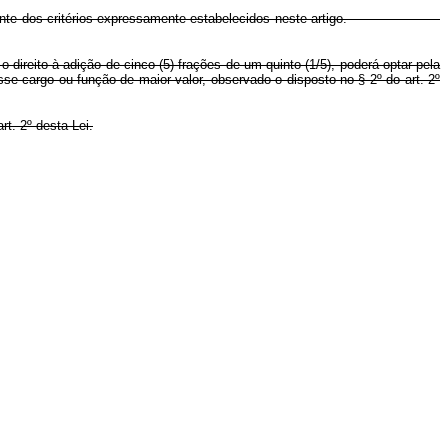
odo diferente dos critérios expressamente estabelecidos neste artigo.
direito à adição de cinco (5) frações de um quinto (1/5), poderá optar pela
se cargo ou função de maior valor, observado o disposto no § 2º do art. 2º
rt. 2º desta Lei.