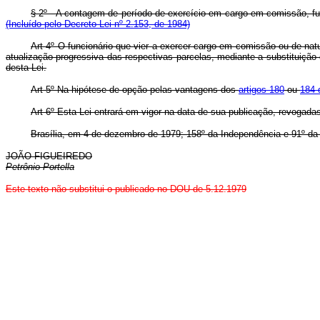
§ 2º - A contagem de período de exercício em cargo em comissão
(Incluído pelo Decreto-Lei nº 2.153, de 1984)
Art 4º O funcionário que vier a exercer cargo em comissão ou de natu
atualização progressiva das respectivas parcelas, mediante a substituição
desta Lei.
Art 5º Na hipótese de opção pelas vantagens dos
artigos 180
ou
184 
Art 6º Esta Lei entrará em vigor na data de sua publicação, revogada
Brasília, em 4 de dezembro de 1979; 158º da Independência e 91º da
JOÃO FIGUEIREDO
Petrônio Portella
Este texto não substitui o publicado no DOU de 5.12.1979