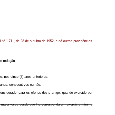
i nº 1.711, de 28 de outubro de 1952, e dá outras providências.
te redação:
, nos cinco (5) anos anteriores;
 anos, consecutivos ou não.
nsiderado, para os efeitos deste artigo, quando exercido por
e maior valor, desde que lhe corresponda um exercício mínimo