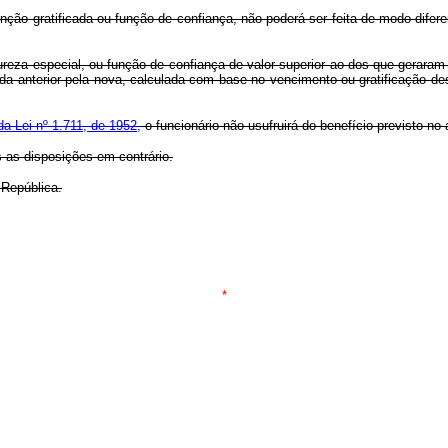
, função gratificada ou função de confiança, não poderá ser feita de m
reza especial, ou função de confiança de valor superior ao dos que geraram o 
 da anterior pela nova, calculada com base no vencimento ou gratificação des
da Lei nº 1.711, de 1952,
o funcionário não usufruirá do benefício previsto no a
s as disposições em contrário.
 República.
*