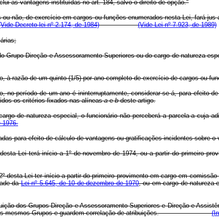
lui as vantagens instituídas no art. 184, salvo o direito de opção."
os ou não, de exercício em cargos ou funções enumerados nesta Lei, fará jus
(Vide Decreto-lei nº 2.174, de 1984)
(Vide Lei nº 7.923, de 1989)
árias;
 do Grupo Direção e Assessoramento Superiores ou do cargo de natureza esp
 ano, à razão de um quinto (1/5) por ano completo de exercício de cargos ou 
o período de um ano é ininterruptamente, considerar-se-á, para efeito de 
dos os critérios fixados nas alíneas
a
e
b
deste artigo.
rgo de natureza especial, o funcionário não perceberá a parcela a cuja ad
e 1976.
radas para efeito de cálculo de vantagens ou gratificações incidentes sobre o
 desta Lei terá início a 1º de novembro de 1974, ou a partir do primeiro p
o 2º desta Lei ter início a partir do primeiro provimento em cargo em comis
idade da
Lei nº 5.645, de 10 de dezembro de 1970
, ou em cargo de nat
tituição dos Grupos-Direção e Assessoramento Superiores e Direção e Assistê
grantes dos mesmos Grupos e guardem correlação de atribuições.
(I