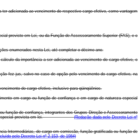
 a ter adicionada ao vencimento do respectivo cargo efetivo, como vantagem
ecial previsto em Lei, ou da Função de Assessoramento Superior (FAS), e o
funções enumerados nesta Lei, até completar o décimo ano.
cálculo da importância a ser adicionada ao vencimento do cargo efetivo, o
ição fez jus, salvo no caso de opção pelo vencimento do cargo efetivo, na
 vencimento do cargo efetivo, inclusive para qüinqüênios.
rovimento em cargo ou função de confiança e em cargo de natureza especial
são ou função de confiança, integrantes dos Grupos Direção e Assessoramento
ureza especial prevista em lei.
(Redação dada pelo Decreto-Lei nº
ncia Intermediárias, de cargo em comissão, função gratificada ou função de
ncluído pelo Decreto-Lei nº 2.153, de 1984)