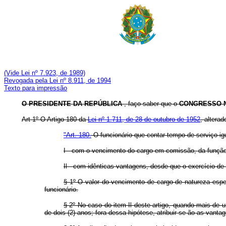
(Vide Lei nº 7.923, de 1989)
Revogada pela Lei nº 8.911, de 1994
Texto para impressão
O PRESIDENTE DA REPÚBLICA
, faço saber que o
CONGRESSO 
Art 1º O Artigo 180 da
Lei nº 1.711, de 28 de outubro de 1952
, altera
"Art. 180.
O funcionário que contar tempo de serviço igu
I - com o vencimento do cargo em comissão, da função d
Il - com idênticas vantagens, desde que o exercício d
§ 1º O valor do vencimento de cargo de natureza espec
funcionário.
§ 2º No caso do item Il deste artigo, quando mais de 
de dois (2) anos; fora dessa hipótese, atribuir-se-ão as vanta