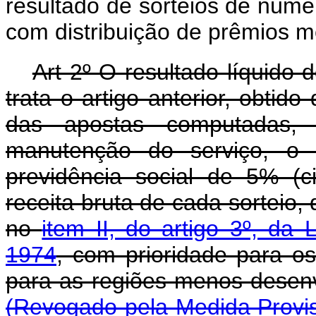
resultado de sorteios de núme
com distribuição de prêmios me
Art 2º O resultado líquido
trata o artigo anterior, obtid
das apostas computadas,
manutenção do serviço, o 
previdência social de 5% (c
receita bruta de cada sorteio, 
no
item II, do artigo 3º, da
1974
, com prioridade para o
para as regiões meno
(Revogado pela Medida Provis