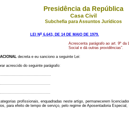
Presidência da República
Casa Civil
Subchefia para Assuntos Jurídicos
o
LEI N
6.643, DE 14 DE MAIO DE 1979.
Acrescenta parágrafo ao art. 9º da 
Social e dá outras providências”.
ACIONAL
decreta e eu sanciono a seguinte Lei:
orar acrescido do seguinte parágrafo:
............................................
............................................
............................................
ategorias profissionais, enquadradas neste artigo, permanecerem licenciado
s, para efeito de tempo de serviço, pelo regime de Aposentadoria Especial,