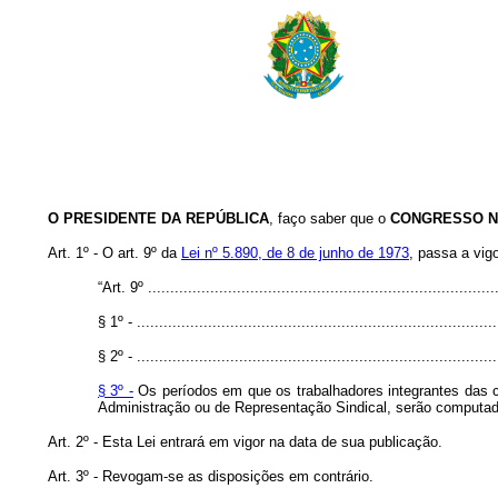
O PRESIDENTE DA REPÚBLICA
, faço saber que o
CONGRESSO N
Art. 1º - O art. 9º da
Lei nº 5.890, de 8 de junho de 1973
, passa a vig
“Art. 9º ...............................................................................
§ 1º - .................................................................................
§ 2º - .................................................................................
§ 3º -
Os períodos em que os trabalhadores integrantes das c
Administração ou de Representação Sindical, serão computado
Art. 2º - Esta Lei entrará em vigor na data de sua publicação.
Art. 3º - Revogam-se as disposições em contrário.