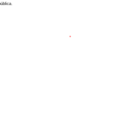
ública.
*