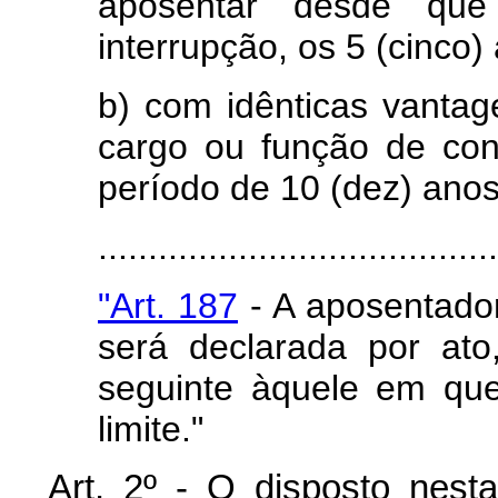
aposentar desde que
interrupção, os 5 (cinco)
b) com idênticas vantag
cargo ou função de co
período de 10 (dez) anos
........................................
"Art. 187
- A aposentador
será declarada por ato
seguinte àquele em que 
limite."
Art
. 2º - O disposto nest