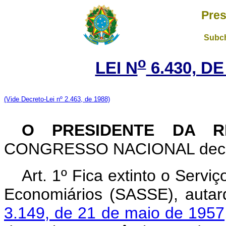
Pres
Subch
o
LEI N
6.430, DE
(V
ide Decreto-Lei nº 2.463, de 1988)
O PRESIDENTE DA R
CONGRESSO NACIONAL decreta
Art. 1º Fica extinto o Servi
Economiários (SASSE), autarq
3.149, de 21 de maio de 1957