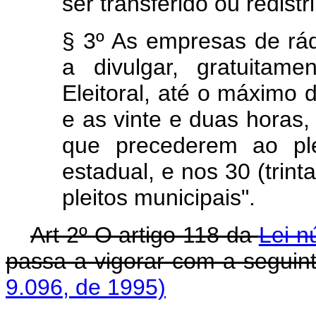
ser transferido ou redistr
§ 3º As empresas de rád
a divulgar, gratuitam
Eleitoral, até o máximo 
e as vinte e duas horas,
que precederem ao ple
estadual, e nos 30 (trint
pleitos municipais".
Art 2º O artigo 118 da
Lei n
passa a vigorar com a segu
9.096, de 1995)