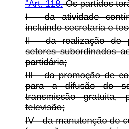
"Art. 118.
Os partidos ter
I - da atividade contí
incluindo secretaria e tes
Il - da realização de 
setores subordinados a
partidária;
III - da promoção de c
para a difusão do s
transmissão gratuita,
televisão;
IV - da manutenção de cu