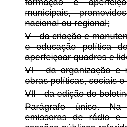
formação e aperfeiço
municipais, promovido
nacional ou regional;
V - da criação e manuten
e educação política d
aperfeiçoar quadros e lid
VI - da organização e 
obras políticas, sociais 
VII - da edição de boleti
Parágrafo único. Na 
emissoras de rádio e 