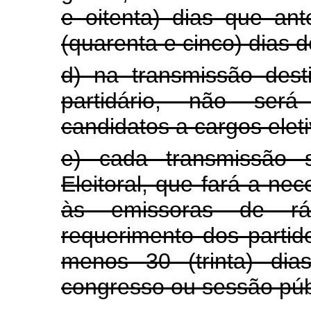
e oitenta) dias que an
(quarenta e cinco) dias d
d) na transmissão des
partidário, não ser
candidatos a cargos eleti
e) cada transmissão s
Eleitoral, que fará a nec
às emissoras de rád
requerimento dos partid
menos 30 (trinta) dia
congresso ou sessão púb