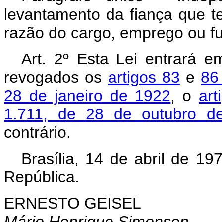
levantamento da fiança que t
razão do cargo, emprego ou f
Art
. 2º Esta Lei entrará e
revogados os
artigos 83
e
86
28 de janeiro de 1922
, o
art
1.711, de 28 de outubro d
contrário.
Brasília, 14 de abril de 1
República.
ERNESTO GEISEL
Mário Henrique Simonsen