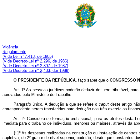
Vigência
Regulamento
(Vide Lei nº 7.418, de 1985)
(Vide Decreto-Lei nº 2.296, de 1986)
(Vide Decreto-Lei nº 2.397, de 1987)
(Vide Decreto-Lei nº 2,433, der 1988)
O PRESIDENTE DA REPÚBLICA
, faço saber que o
CONGRESSO N
Art. 1º As pessoas jurídicas poderão deduzir do lucro tributável, p
aprovados pelo Ministério do Trabalho.
Parágrafo único. A dedução a que se refere o
caput
deste artigo nã
correspondente serem transferidas para dedução nos três exercícios financ
Art. 2º Considera-se formação profissional, para os efeitos desta Le
imediata para o trabalho de indivíduos, menores ou maiores, através da apr
§ 1º As despesas realizadas na construção ou instalação de centros 
supletiva, do 2º grau e de nível superior, poderão, desde que constantes d