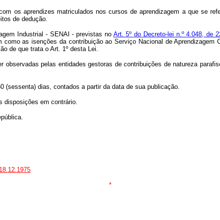
s, com os aprendizes matriculados nos cursos de aprendizagem a que se re
itos de dedução.
zagem Industrial - SENAI - previstas no
Art. 5º do Decreto-lei n.º 4.048, de 
m como as isenções da contribuição ao Serviço Nacional de Aprendizagem 
 de que trata o Art. 1º desta Lei.
r observadas pelas entidades gestoras de contribuições de natureza parafis
0 (sessenta) dias, contados a partir da data de sua publicação.
as disposições em contrário.
pública.
 18.12.1975
*