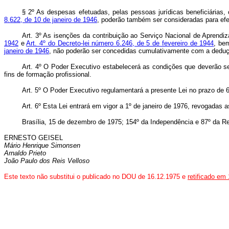
§ 2º As despesas efetuadas, pelas pessoas jurídicas beneficiária
8.622, de 10 de janeiro de 1946
, poderão também ser consideradas para efe
Art. 3º As isenções da contribuição ao Serviço Nacional de Aprendi
1942
e
Art. 4º do Decreto-lei número 6.246, de 5 de fevereiro de 1944
, be
janeiro de 1946
, não poderão ser concedidas cumulativamente com a dedução
Art. 4º O Poder Executivo estabelecerá as condições que deverão se
fins de formação profissional.
Art. 5º O Poder Executivo regulamentará a presente Lei no prazo de 6
Art. 6º Esta Lei entrará em vigor a 1º de janeiro de 1976, revogadas 
Brasília, 15 de dezembro de 1975; 154º da Independência e 87º da Re
ERNESTO GEISEL
Mário Henrique Simonsen
Arnaldo Prieto
João Paulo dos Reis Velloso
Este texto não substitui o publicado no DOU de 16.12.1975 e
retificado em