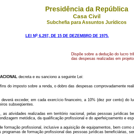
Presidência da República
Casa Civil
Subchefia para Assuntos Jurídicos
o
LEI N
6.297, DE 15 DE DEZEMBRO DE 1975.
Dispõe sobre a dedução do lucro tri
das despesas realizadas em projetos
ACIONAL
decreta e eu sanciono a seguinte Lei:
ara fins do imposto sobre a renda, o dobro das despesas comprovadamente real
o deverá exceder, em cada exercício financeiro, a 10% (dez por cento) do lu
eiros subseqüentes.
i, as atividades realizadas em território nacional, pelas pessoas jurídicas 
endizagem metódica, da qualificação profissional e do aperfeiçoamento e esp
de formação profissional, inclusive a aquisição de equipamentos, bem como 
os programas de formação profissional das pessoas jurídicas beneficiárias, se