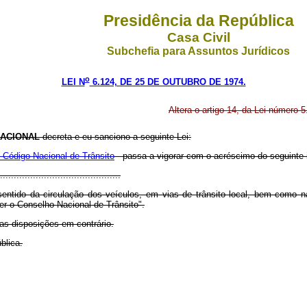
Presidência da República
Casa Civil
Subchefia para Assuntos Jurídicos
o
LEI N
6.124, DE 25 DE OUTUBRO DE 1974.
Altera o artigo 14, da Lei número 
ACIONAL
decreta e eu sanciono a seguinte Lei:
 Código Nacional de Trânsito
- passa a vigorar com o acréscimo do seguinte 
............................................
sentido da circulação dos veículos, em vias de trânsito local, bem como 
er o Conselho Nacional de Trânsito".
 as disposições em contrário.
blica.