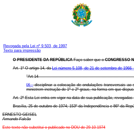
Revogada pela Lei nº 9.503, de 1997
Texto para impressão
O PRESIDENTE DA REPÚBLICA
Faço saber que o
CONGRESSO N
Art
. 1º O artigo 14, da
Lei número 5.108, de 21 de setembro de 1966 -
"Art.14................................................................................
IX -
disciplinar a colocação de ondulações transversais ao 
ministrem instrução de 1º e 2º graus, na forma em que dispus
Art
. 2º Esta Lei entra em vigor na data de sua publicação, revogadas
Brasília, 25 de outubro de 1974; 153º da Independência e 86º da Repú
ERNESTO GEISEL
Armando Falcão
Este texto não substitui o publicado no DOU de 29.10.1974