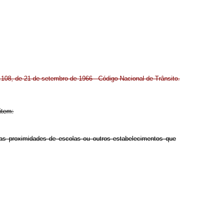
5.108, de 21 de setembro de 1966 - Código Nacional de Trânsito.
item:
nas proximidades de escolas ou outros estabelecimentos que