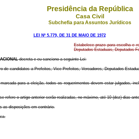
Presidência da República
Casa Civil
Subchefia para Assuntos Jurídicos
LEI Nº 5.779, DE 31 DE MAIO DE 1972
Estabelece prazo para escolha e re
Deputados Estaduais, Deputados Fe
ACIONAL
decreta e eu sanciono a seguinte Lei:
tro de candidatos a Prefeitos, Vice-Prefeitos, Vereadores, Deputados Estad
a marcada para a eleição, todos os requerimentos devem estar julgados, inc
 refere o artigo anterior serão realizadas, no máximo, até 10 (dez) dias antes
as as disposições em contrário.
ica.