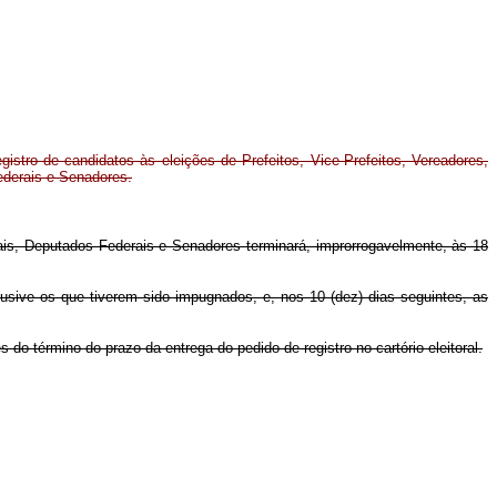
gistro de candidatos às eleições de Prefeitos, Vice-Prefeitos, Vereadores,
derais e Senadores.
uais, Deputados Federais e Senadores terminará, improrrogavelmente, às 18
lusive os que tiverem sido impugnados, e, nos 10 (dez) dias seguintes, as
 do término do prazo da entrega do pedido de registro no cartório eleitoral.