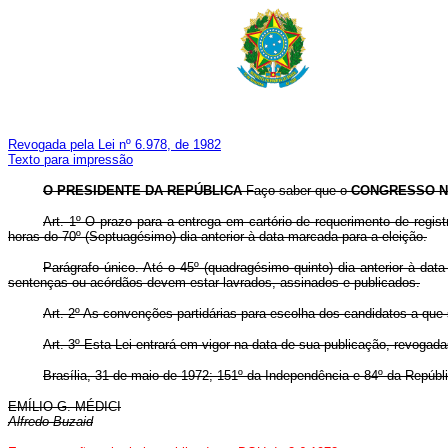
Revogada pela Lei nº 6.978, de 1982
Texto para impressão
O PRESIDENTE DA REPÚBLICA
Faço saber que o
CONGRESSO N
Art. 1º O prazo para a entrega em cartório de requerimento de regis
horas do 70º (Septuagésimo) dia anterior à data marcada para a eleição.
Parágrafo único. Até o 45º (quadragésimo quinto) dia anterior à dat
sentenças ou acórdãos devem estar lavrados, assinados e publicados.
Art. 2º As convenções partidárias para escolha dos candidatos a que se
Art. 3º Esta Lei entrará em vigor na data de sua publicação, revogad
Brasília, 31 de maio de 1972; 151º da Independência e 84º da Repúbl
EMÍLIO G. MÉDICI
Alfredo Buzaid