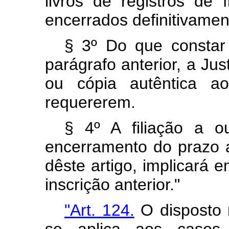
livros de registros de f
encerrados definitivamen
§ 3º Do que constar 
parágrafo anterior, a Jus
ou cópia autêntica ao
requererem.
§ 4º A filiação a ou
encerramento do prazo a
dêste artigo, implicará
inscrição anterior."
"Art. 124.
O disposto n
se aplica aos casos v