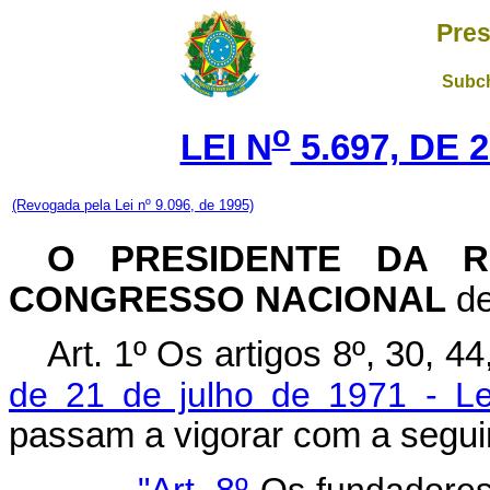
Pres
Subch
o
LEI N
5.697, DE 
(Revogada pela Lei nº 9.096, de 1995)
O PRESIDENTE DA R
CONGRESSO NACIONAL
de
Art
. 1º Os artigos 8º, 30, 4
de 21 de julho de 1971 - Lei
passam a vigorar com a segui
"Art. 8º
Os fundadores