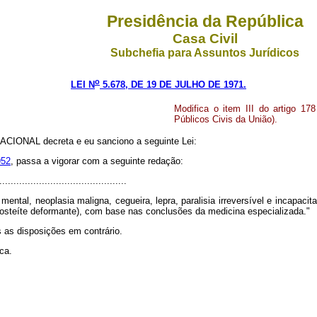
Presidência da República
Casa Civil
Subchefia para Assuntos Jurídicos
o
LEI N
5.678, DE 19 DE JULHO DE 1971.
Modifica o item III do artigo 17
Públicos Civis da União).
ONAL decreta e eu sanciono a seguinte Lei:
952
, passa a vigorar com a seguinte redação:
............................................
ental, neoplasia maligna, cegueira, lepra, paralisia irreversível e incapacit
osteíte deformante), com base nas conclusões da medicina especializada."
s as disposições em contrário.
ca.