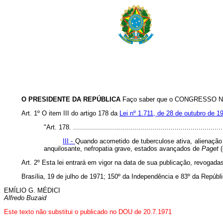
O PRESIDENTE DA REPÚBLICA
Faço saber que o CONGRESSO NACI
Art. 1º O item III do artigo 178 da
Lei nº 1.711, de 28 de outubro de 1
"Art. 178. ............................................................................
III -
Quando acometido de tuberculose ativa, alienação m
anquilosante, nefropatia grave, estados avançados de
Paget
(
Art. 2º Esta lei entrará em vigor na data de sua publicação, revogada
Brasília, 19 de julho de 1971; 150º da Independência e 83º da Repúbli
EMÍLIO G. MÉDICI
Alfredo Buzaid
Este texto não substitui o publicado no DOU de 20.7.1971