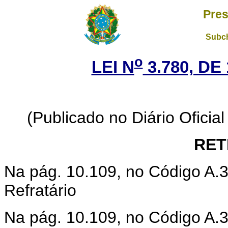
Pres
Subch
o
LEI N
3.780, DE
(Publicado no Diário Oficial
RET
Na pág. 10.109, no Código A.30
Refratário
Na pág. 10.109, no Código A.307