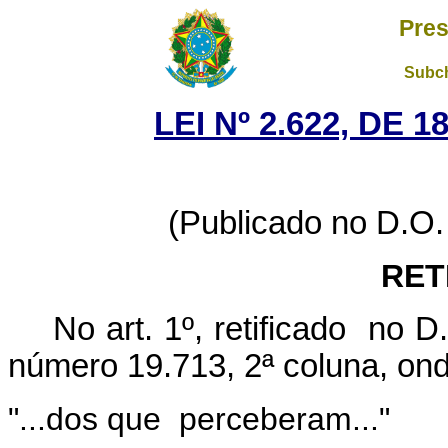
Pres
Subch
LEI Nº 2.622, DE 
(Publicado no D.O.
RET
No art. 1º, retificado no D.
número 19.713, 2ª coluna, ond
"...dos que perceberam..."