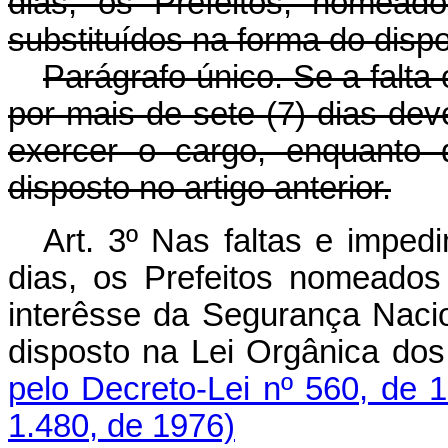
dias, os Prefeitos, nomead
substituídos na forma do disp
Parágrafo único. Se a falta
por mais de sete (7) dias de
exercer o cargo, enquanto 
disposto no artigo anterior.
Art. 3º Nas faltas e impedi
dias, os Prefeitos nomeados
interêsse da Segurança Nacio
disposto na Lei Orgânic
pelo Decreto-Lei nº 560, de 
1.480, de 1976)