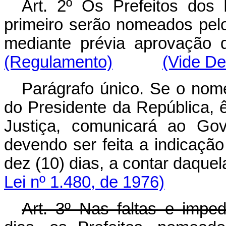
Art
. 2º Os Prefeitos dos 
primeiro serão nomeados pel
mediante prévia aprovaçã
(Regulamento)
(Vide De
Parágrafo único. Se o nom
do Presidente da República, ê
Justiça, comunicará ao Gov
devendo ser feita a indicaçã
dez (10) dias, a contar d
Lei nº 1.480, de 1976)
Art
. 3º Nas faltas e impe