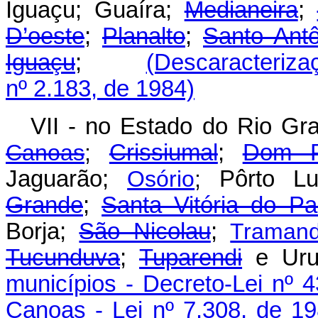
Iguaçu; Guaíra;
Medianeira
;
D’oeste
;
Planalto
;
Santo Ant
Iguaçu
;
(Descaracterizaç
nº 2.183, de 1984)
VII - no Estado do Rio Gr
Canoas
;
Crissiumal
;
Dom P
Jaguarão;
Osório
;
Pôrto L
Grande
;
Santa Vitória do Pa
Borja;
São Nicolau
;
Tramand
Tucunduva
;
Tuparendi
e U
municípios - Decreto-Lei nº 
Canoas - Lei nº 7.308, de 19