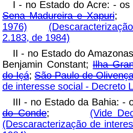
I - no Estado do Acre: - os
Sena Madureira e Xapuri
1976)
(Descaracterização 
2.183, de 1984)
II - no Estado do Amazonas:
Benjamin Constant;
Ilha Gra
do Içá
;
São Paulo de Olivenç
de interesse social - Decreto 
III - no Estado da Bahia: -
do Conde
;
(Vide Dec
(Descaracterização de interes