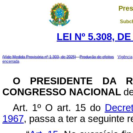
Pres
Subch
LEI Nº 5.308, D
(Vide Medida Provisória nº 1.303, de 2025)
Produção de efeitos
Vigência
encerrada
O PRESIDENTE DA R
CONGRESSO NACIONAL
de
Art. 1º O art. 15 do
Decret
1967
, passa a ter a seguinte 