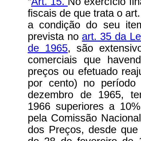
“
Art. 15.
No exercício fi
fiscais de que trata o ar
a condição do seu ite
prevista no
art. 35 da L
de 1965
, são extensiv
comerciais que havend
preços ou efetuado reaj
por cento) no período
dezembro de 1965, te
1966 superiores a 10% 
pela Comissão Nacional
dos Preços, desde que 