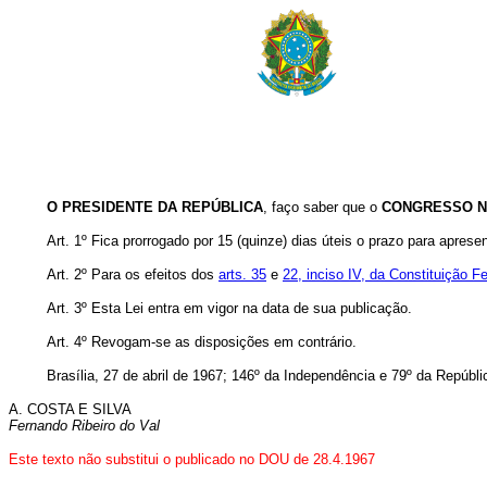
O PRESIDENTE DA REPÚBLICA
, faço saber que o
CONGRESSO N
Art. 1º Fica prorrogado por 15 (quinze) dias úteis o prazo para apres
Art. 2º Para os efeitos dos
arts. 35
e
22, inciso IV, da Constituição F
Art. 3º Esta Lei entra em vigor na data de sua publicação.
Art. 4º Revogam-se as disposições em contrário.
Brasília, 27 de abril de 1967; 146º da Independência e 79º da Repúbli
A. COSTA E SILVA
Fernando Ribeiro do Val
Este texto não substitui o publicado no DOU de 28.4.1967