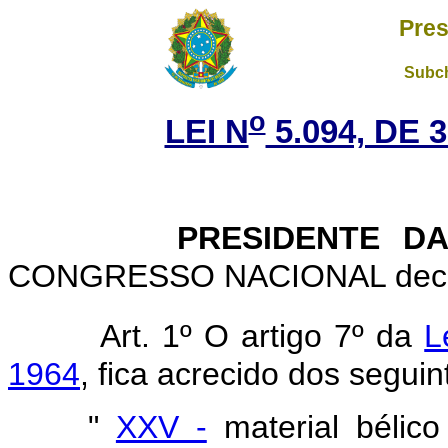
Pres
Subch
o
LEI N
5.094, DE 
PRESIDENTE DA
CONGRESSO NACIONAL decreta
Art. 1º O artigo 7º da
L
1964
, fica acrecido dos seguin
"
XXV -
material bélico