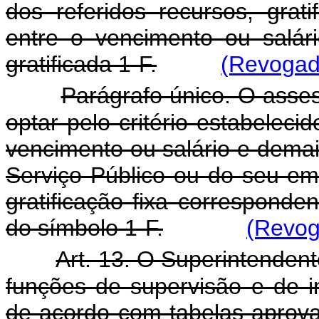
dos referidos recursos, grat
entre o vencimento ou salár
gratificada 1-F.
(Revogado
Parágrafo único. O asse
optar pelo critério estabeleci
vencimento ou salário e demai
Serviço Público ou do seu e
gratificação fixa corresponde
do símbolo 1-F.
(Revog
Art. 13. O Superintenden
funções de supervisão e de i
de acordo com tabelas aprova