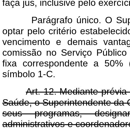
faça jus, inclusive pelo exercí
Parágrafo único. O S
optar pelo critério estabeleci
vencimento e demais vanta
comissão no Serviço Público 
fixa correspondente a 50% 
símbolo 1-C.
Art. 12. Mediante prévi
Saúde, o Superintendente da
seus programas, design
administrativos e coordenadore