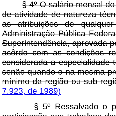
§ 4º O salário mensal d
de atividade de natureza técn
as atribuições de qualque
Administração Pública Federa
Superintendência, aprovada p
acôrdo com as condições re
considerada a especialidade 
senão quando e na mesma prop
mínimo da região ou sub-regi
7.923, de 1989)
§ 5º Ressalvado o pr