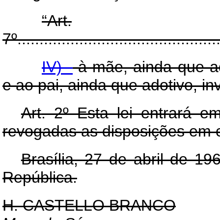
“Art.
7º..............................................
IV) -
à mãe, ainda que ado
e ao pai, ainda que adotivo, inv
Art
. 2º Esta lei entrará e
revogadas as disposições em c
Brasília, 27 de abril de 1
República.
H. CASTELLO BRANCO