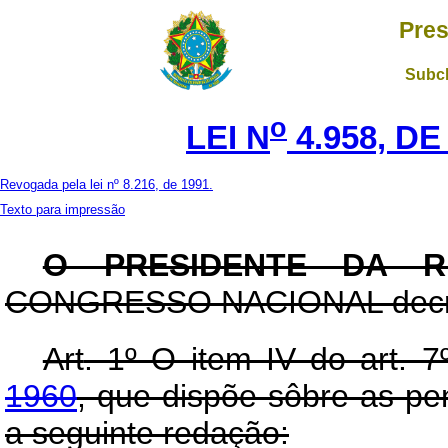
Pres
Subch
o
LEI N
4.958, DE
Revogada pela lei nº 8.216, de 1991.
Texto para impressão
O PRESIDENTE DA R
CONGRESSO NACIONAL decreta
Art
. 1º O item IV do art. 
1960
, que dispõe sôbre as pe
a seguinte redação: