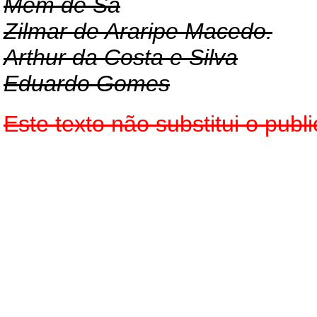
Mem de Sá
Zilmar de Araripe Macedo.
Arthur da Costa e Silva
Eduardo Gomes
Este texto não substitui o pu