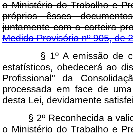
o Ministério do Trabalho e Pre
próprios êsses documentos
juntamente com a carteira pro
Medida Provisória nº 905, de 
§ 1º A emissão de ca
estatísticos, obedecerá ao di
Profissional" da Consolida
processada em face de uma d
desta Lei, devidamente satis
§ 2º Reconhecida a val
o Ministério do Trabalho e Pre