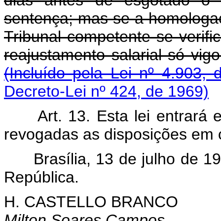
dias antes de esgotado o 
sentença; mas se a homologaç
Tribunal competente se verifi
reajustamento salarial só 
(Incluído pela Lei nº 4.903, 
Decreto-Lei nº 424, de 1969)
Art. 13. Esta lei entrará
revogadas as disposições em c
Brasília, 13 de julho de 
República.
H. CASTELLO BRANCO
Milton Soares Campos