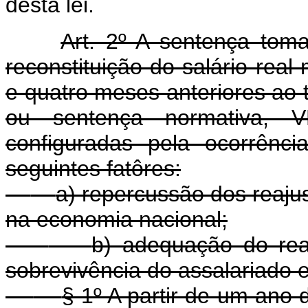
desta lei.
Art. 2º A sentença toma
reconstituição do salário real
e quatro meses anteriores ao 
ou sentença normativa, 
configuradas pela ocorrênc
seguintes fatôres:
a) repercussão dos reaju
na economia nacional;
b) adequação do rea
sobrevivência do assalariado e
§ 1º A partir de um ano 