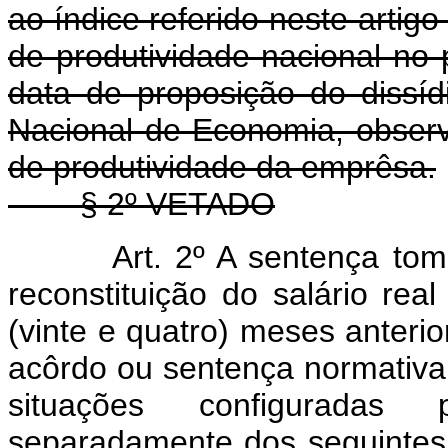
ao índice referido neste artig
de produtividade nacional no
data de proposição do dissí
Nacional de Economia, obser
de produtividade da emprêsa.
§ 2º
VETADO
Art. 2º A sentença tom
reconstituição do salário rea
(vinte e quatro) meses anterio
acôrdo ou sentença normativa
situações configuradas
separadamente dos seg