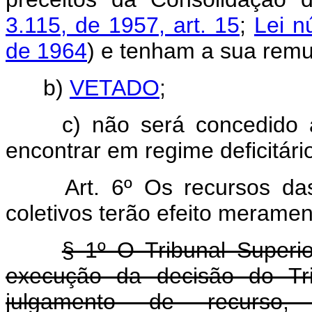
3.115, de 1957, art. 15
;
Lei n
de 1964
) e tenham a sua remun
b)
VETADO
;
c) não será concedido 
encontrar em regime deficitári
Art. 6º Os recursos das
coletivos terão efeito meramen
§ 1º O Tribunal Superi
execução da decisão do Tri
julgamento de recurso,