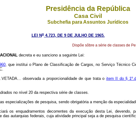
Presidência da República
Casa Civil
Subchefia para Assuntos Jurídicos
o
LEI N
4.723, DE 9 DE JULHO DE 1965.
Dispõe sôbre a série de classes de Pe
ACIONAL
decreta e eu sanciono a seguinte Lei:
1960
, que institui o Plano de Classificação de Cargos, no Serviço Técnico Ci
C.
..VETADA... observada a proporcionalidade de que trata o
item II do § 1º.
drados no nível 20 da respectiva série de classes.
as especializações de pesquisa, sendo obrigatória a menção da especialidad
ciará os enquadramentos decorrentes da execução desta Lei, devendo, p
 das autarquias federais, cuja atividade principal seja a de pesquisa científic