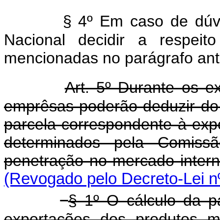
§ 4º Em caso de dúv
Nacional decidir a respeit
mencionadas no parágrafo ante
Art. 5º Durante os e
emprêsas poderão deduzir do 
parcela correspondente à exp
determinados pela Comissã
penetração no mercado inter
(Revogado pelo Decreto-Lei n
§ 1º O cálculo da pa
exportações dos produtos m