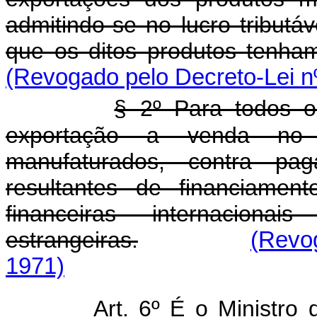
admitindo-se no lucro tributá
que os ditos produtos tenha
(Revogado pelo Decreto-Lei n
§ 2º Para todos os
exportação a venda no 
manufaturados, contra pag
resultantes de financiamen
financeiras internaciona
estrangeiras.
(Revo
1971)
Art. 6º É o Ministro