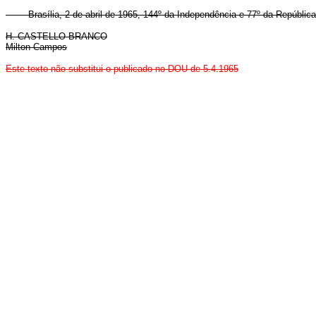
Brasília, 2 de abril de 1965, 144º da Independência e 77º da República
H. CASTELLO BRANCO
Milton Campos
Este texto não substitui o publicado no DOU de 5.4.1965