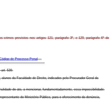
s crimes previstos nos artigos 121, parágrafo 3º, e 129, parágrafo 6º do
 Código de Processo Penal
....
.............................................
art. 539.
 alunos da Faculdade de Direito, indicados pelo Procurador-Geral da
 nulidade do ato, a mencionar, fundamentadamente, essa impossibilidade.
o representante do Ministério Público, para o oferecimento da denúncia,