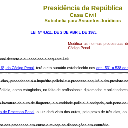
Presidência da República
Casa Civil
Subchefia para Assuntos Jurídicos
LEI Nº 4.611, DE 2 DE ABRIL DE 1965.
Modifica as normas processuais do
Código Penal.
nal decreta e eu sanciono a seguinte Lei:
 6º, do Código Penal,
terá o rito sumário estabelecido nos
arts. 531 a 538 do
.... ......................................................................................... ...............
 proceder-se-á a inquérito policial e o processo seguirá o rito previsto no 
a, como estagiários, na falta de profissionais diplomados e solicitadores,
ratura do auto de flagrante, a autoridade policial é obrigada, sob pena de
go de Processo Penal
, o juiz dará vista dos autos, pelo prazo de três dias, a
lica aos processos em curso e revoga as disposições em contrário.