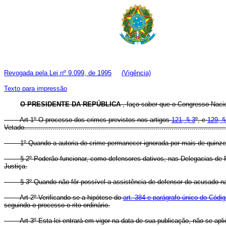
Revogada pela Lei nº 9.099, de 1995
(Vigência)
Texto para impressão
O PRESIDENTE DA REPÚBLICA
, faço saber que o Congresso Nacio
Art 1º O processo dos crimes previstos nos artigos
121, § 3
º, e
129, §
Vetado......................................................................................................
1º Quando a autoria do crime permanecer ignorada por mais de quinze dias,
§ 2º Poderão funcionar, como defensores dativos, nas Delegacias de Políci
Justiça.
§ 3º Quando não fôr possível a assistência de defensor do acusado na lav
Art 2º Verificando-se a hipótese do
art. 384 e parágrafo único do Códi
seguindo o processo o rito ordinário.
Art 3º Esta lei entrará em vigor na data de sua publicação, não se ap