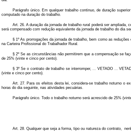
Parágrafo único. Em qualquer trabalho continuo, de duração superio
computado na duração do trabalho.
Art.
26. A duração da jornada de trabalho rural poderá ser ampliada,
será compensado com redução equivalente da jornada de trabalho do dia se
§ 1º As prorrogações da jornada de trabalho, bem como as reduções 
na Carteira Profissional do Trabalhador Rural.
§ 2º Se as circunstâncias não permitirem que a compensação se faç
de 25% (vinte e cinco por cento).
§ 3º Se o contrato de trabalho se interromper, ... VETADO ... VET
(vinte e cinco por cento).
Art.
27. Para os efeitos desta lei, considera-se trabalho noturno o e
horas do dia seguinte, nas atividades pecuárias.
Parágrafo único. Todo o trabalho noturno será acrescido de 25% (vin
Art.
28. Qualquer que seja a forma, tipo ou natureza do contrato, nenh