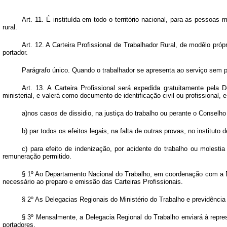
Art.
11. É instituída em todo o território nacional, para as pessoas m
rural.
Art.
12. A Carteira Profissional de Trabalhador Rural, de modêlo própr
portador.
Parágrafo único. Quando o trabalhador se apresenta ao serviço sem pos
Art.
13. A Carteira Profissional será expedida gratuitamente pela D
ministerial, e valerá como documento de identificação civil ou profissional, 
a)nos casos de dissidio, na justiça do trabalho ou perante o Conselho
b) par todos os efeitos legais, na falta de outras provas, no instituto
c) para efeito de indenização, por acidente do trabalho ou molesti
remuneração permitido.
§ 1º Ao Departamento Nacional do Trabalho, em coordenação com a Div
necessário ao preparo e emissão das Carteiras Profissionais.
§ 2º As Delegacias Regionais do Ministério do Trabalho e previdência 
§ 3º Mensalmente, a Delegacia Regional do Trabalho enviará à repre
portadores.