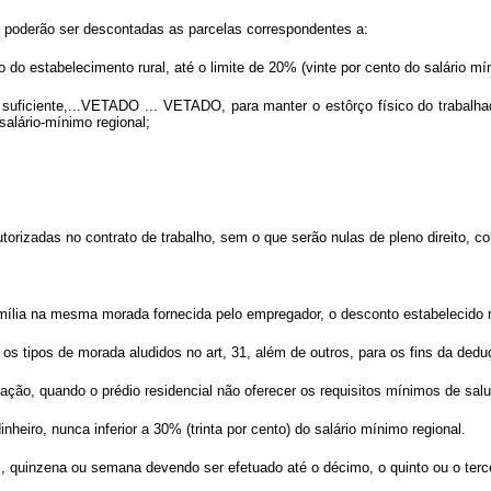
al, poderão ser descontadas as parcelas correspondentes a:
 do estabelecimento rural, até o limite de 20% (vinte por cento do salário mí
e suficiente,...VETADO ... VETADO, para manter o estôrço físico do trabalh
salário-mínimo regional;
orizadas no contrato de trabalho, sem o que serão nulas de pleno direito, c
lia na mesma morada fornecida pelo empregador, o desconto estabelecido no a
 os tipos de morada aludidos no art, 31, além de outros, para os fins da dedu
ão, quando o prédio residencial não oferecer os requisitos mínimos de salu
heiro, nunca inferior a 30% (trinta por cento) do salário mínimo regional.
quinzena ou semana devendo ser efetuado até o décimo, o quinto ou o terce