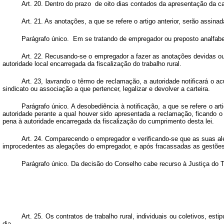
Art.
20. Dentro do prazo de oito dias contados da apresentação da cart
Art.
21. As anotações, a que se refere o artigo anterior, serão assina
Parágrafo único. Em se tratando de empregador ou preposto analfabe
Art.
22. Recusando-se o empregador a fazer as anotações devidas ou a d
autoridade local encarregada
da fiscalização do trabalho rural.
Art.
23, lavrando o têrmo de reclamação, a autoridade notificará o a
sindicato ou associação a que pertencer, legalizar e devolver a carteira.
Parágrafo único. A desobediência à notificação, a que se refere o a
autoridade perante a qual houver sido apresentada a reclamação, ficando o
pena à autoridade encarregada da fiscalização do cumprimento desta lei.
Art.
24. Comparecendo o empregador e verificando-se que as suas aleg
improcedentes as alegações do empregador, e após fracassadas as gestões
Parágrafo único. Da decisão do Conselho cabe recurso à Justiça do Tr
Art.
25. Os contratos de trabalho rural, individuais ou coletivos, est
dia.