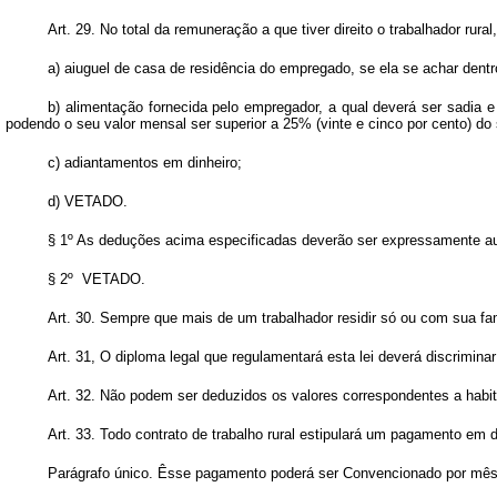
Art.
29. No total da remuneração a que tiver direito o trabalhador rur
a) aiuguel de casa de residência do empregado, se ela se achar dentro
b) alimentação fornecida pelo empregador, a qual deverá ser sadia 
podendo o seu valor mensal ser superior a 25% (vinte e cinco por cento) do 
c) adiantamentos em dinheiro;
d) VETADO.
§ 1º As deduções acima especificadas deverão ser expressamente aut
§ 2º VETADO.
Art.
30. Sempre que mais de um trabalhador residir só ou com sua famí
Art.
31, O diploma legal que regulamentará esta lei deverá discriminar
Art.
32. Não podem ser deduzidos os valores correspondentes a habitaç
Art.
33. Todo contrato de trabalho rural estipulará um pagamento em din
Parágrafo único. Êsse pagamento poderá ser Convencionado por mês, 