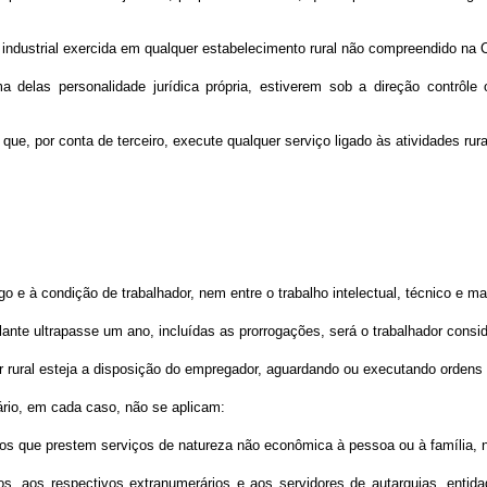
dade industrial exercida em qualquer estabelecimento rural não compreendido na
las personalidade jurídica própria, estiverem sob a direção contrôle 
que, por conta de terceiro, execute qualquer serviço ligado às atividades rura
o e à condição de trabalhador, nem entre o trabalho intelectual, técnico e ma
lante ultrapasse um ano, incluídas as prorrogações, será o trabalhador consid
or rural esteja a disposição do empregador, aguardando ou executando orden
ário, em cada caso, não se aplicam:
s que prestem serviços de natureza não econômica à pessoa ou à família, n
os, aos respectivos extranumerários e aos servidores de autarquias, enti