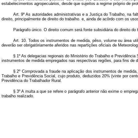
estabelecimentos agropecuários, desde que sujeitos a regime próprio de pro
Art.
9º As autoridades administrativas e a Justiça do Trabalho, na fal
direito, principalmente de direito do trabalho. e, ainda de acôrdo com os u
Parágrafo único. O direito comum será fonte subsidiária do direito do
Art.
10. Todos os instrumentos de medida, pêso, volume ou área util
deverão ser obrigatòriamente aferidos nas repartições oficiais de Meteorolo
§ 1º As delegacias regionais do Ministério do Trabalho e Previdência
instrumentos de medida empregados nas respectivas regiões, para fins de di
§ 2º Comprovada a fraude na aplicação dos instrumentos de medida, ou 
Trabalho e Previdência Social, cujo produto, deduzidos 20% (vinte por cento
Previdência do Trabalhador Rural.
§ 3º A multa a que se refere o parágrafo anterior não exime o empreg
trabalho realizado.