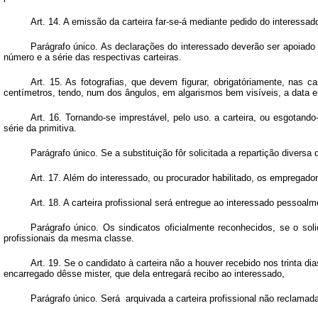
Art.
14. A emissão da carteira far-se-á mediante pedido do interessad
Parágrafo único. As declarações do interessado deverão ser apoiado
número e a série das respectivas carteiras.
Art.
15. As fotografias, que devem figurar, obrigatóriamente, nas c
centímetros, tendo, num dos ângulos, em algarismos bem visíveis, a data e
Art.
16. Tornando-se imprestável, pelo uso. a carteira, ou esgotand
série da primitiva.
Parágrafo único. Se a substituição fôr solicitada a repartição divers
Art.
17. Além do interessado, ou procurador habilitado, os empregador
Art.
18. A carteira profissional será entregue ao interessado pessoalm
Parágrafo único. Os sindicatos oficialmente reconhecidos, se o sol
profissionais da mesma classe.
Art.
19. Se o candidato à carteira não a houver recebido nos trinta di
encarregado dêsse mister, que dela entregará recibo ao interessado,
Parágrafo único. Será arquivada a carteira profissional não reclama