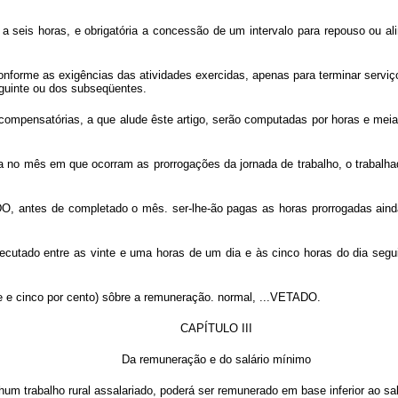
r a seis horas, e obrigatória a concessão de um intervalo para repouso ou 
 conforme as exigências das atividades exercidas, apenas para terminar serv
guinte ou dos subseqüentes.
compensatórias, a que alude êste artigo, serão computadas por horas e meia
a no mês em que ocorram as prorrogações da jornada de trabalho, o trabalh
ADO, antes de completado o mês. ser-lhe-ão pagas as horas prorrogadas ai
xecutado entre as vinte e uma horas de um dia e às cinco horas do dia segui
te e cinco por cento) sôbre a remuneração. normal, ...VETADO.
CAPÍTULO III
Da remuneração e do salário mínimo
um trabalho rural assalariado, poderá ser remunerado em base inferior ao sal