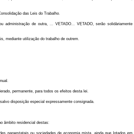
 Consolidação das Leis do Trabalho.
ou administração de outra, ... VETADO... VETADO, serão solidàriamente
is, mediante utilização do trabalho de outrem.
nual.
erado, permanente, para todos os efeitos desta lei.
s salvo disposição especial expressamente consignada.
o âmbito residencial destas:
dades paraestatais ou sociedades de economia mista, ainda que lotados em