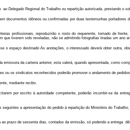
o ao Delegado Regional do Trabalho ou repartição autorizada, prestando o sol
 em documentos idôneos ou confirmadas por duas testemunhas portadores de 
arteiras profissionais, reproduzirão o rosto do requerente, tomado de fren
m que tiverem sido reveladas, não se admitindo fotografias tiradas um ano a
o-se o espaço destinado As anotações, o interessado deverá obter outra, o
a da emissora da carteira anterior, esta valerá, quando apresentada, como com
es ou os sindicatos reconhecidos poderão promover o andamento de pedidos de
ente, mediante recibo.
icitarem por escrito à autoridade competente, poderão incumbir-se da entre
as seguintes a apresentação do pedido à repartição do Ministério do Trabalho
da ao prazo de sessenta dias, contados da emissão, só podendo a entrega dês