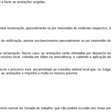
o a fazer as anotações exigidas.
sentar reclamação, pessoalmente ou por intermédio do sindicato respectivo, à
da notificação, prestar esclarecimentos pessoalmente ou por intermédio do
os da reclamação. Nesse caso. as anotações serão efetuadas por despacho da
o-mínimo local, cobrada em dôbro na reincidência, e cabendo a aplicação da
lei o processo será, encaminhado ao conselho arbitral local que, se Julgar
faça as anotações e imponha a multa no mesmo prevista.
termino normal da Jornada de trabalho, que não poderá exceder oito horas por