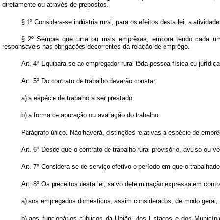
diretamente ou através de prepostos.
§ 1º Considera-se indústria rural, para os efeitos desta lei, a ativi
§ 2º Sempre que uma ou mais emprêsas, embora tendo cada uma de
responsáveis nas obrigações decorrentes da relação de emprêgo.
Art.
4º Equipara-se ao empregador rural tôda pessoa física ou jurídica 
Art.
5º Do contrato de trabalho deverão constar:
a) a espécie de trabalho a ser prestado;
b) a forma de apuração ou avaliação do trabalho.
Parágrafo único. Não haverá, distinções relativas à espécie de emprêg
Art.
6º Desde que o contrato de trabalho rural provisório, avulso ou vo
Art.
7º Considera-se de serviço efetivo o período em que o trabalhad
Art.
8º Os preceitos desta lei, salvo determinação expressa em contr
a) aos empregados domésticos, assim considerados, de modo geral, o
b) aos funcionários públicos da União, dos Estados e dos Municípi