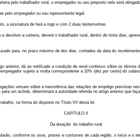
eira pelo trabalhador rural, o empregador ou seu preposto nela será obrigad
das pelo empregador ou seu representante legal.
to, a assinatura de fará a rogo e com 2 duas testemunhas.
evolver a carteira, deverá o trabalhador rural, dentro de trinta dias, apre
cusado para, no prazo máximo de dez dias, contados da data do recebimento 
rtigo anterior, dá ao notificado a condição de revel confesso sôbre os têrm
 empregador sujeito a multa correspondente a 10% (dez por cento) do salári
ações versam sôbre a inexistência das relações de emprêgo prevístas nesta 
 para um acôrdo, determinará à auto
ridade referida no artigo anterior que 
abalho, na forma do disposto no Título VII desta lei
CAPÍTULO II
Da duração do trabalho rural
ipularão, conforme os usos, praxes e costumes de cada região, o inicio e o 