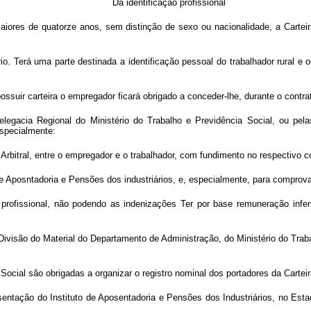
Da identificação profissional
aiores de quatorze anos, sem distinção de sexo ou nacionalidade, a Carteira
io. Terá uma parte destinada a identificação pessoal do trabalhador rural e o
suir carteira o empregador ficará obrigado a conceder-lhe, durante o contrat
elegacia Regional do Ministério do Trabalho e Previdência Social, ou pela
especialmente:
 Arbitral, entre o empregador e o trabalhador, com fundimento no respectivo co
 de Aposntadoria e Pensões dos industriários, e, especialmente, para comprovar
a profissional, não podendo as indenizações Ter por base remuneração infer
isão do Material do Departamento de Administração, do Ministério do Trabal
Social são obrigadas a organizar o registro nominal dos portadores da Carteir
sentação do Instituto de Aposentadoria e Pensões dos Industriários, no Est