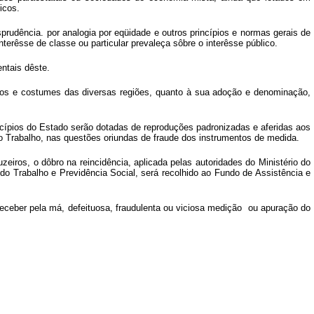
icos.
isprudência. por analogia por eqüidade e outros princípios e normas gerais de
terêsse de classe ou particular prevaleça sôbre o interêsse público.
entais dêste.
usos e costumes das diversas regiões, quanto à sua adoção e denominação,
nicípios do Estado serão dotadas de reproduções padronizadas e aferidas aos
do Trabalho, nas questões oriundas de fraude dos instrumentos de medida.
zeiros, o dôbro na reincidência, aplicada pelas autoridades do Ministério do
o do Trabalho e Previdência Social, será recolhido ao Fundo de Assistência e
 receber pela má, defeituosa, fraudulenta ou viciosa medição ou apuração do