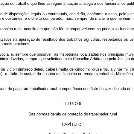
teção do trabalho que lhes assegure situação análoga à dos funcionários públ
ta de disposições legais ou contratuais, decidirão, conforme o caso, pela jur
sos e costumes, e o direito comparado, mas, sempre, de maneira que nenhum in
 trabalho rural, naquilo em que não fôr incompatível com os princípios fundam
izados na apuração do resultado dos trabalhos agrícolas, respeitados os 
gia mais próximos.
 Social e, sempre que possível, as inspetorias localizadas nos principais mu
rimir dúvidas, sempre que solicitado pelo Conselho Arbitral ou pela Justiça 
vicio intrinseco dêles, caberá multa de cinco mil cruzeiros, a vinte mil cru
), a título de custas da Justiça do Trabalho ou renda eventual do Ministéri
ador de pagar ao trabalhador rural a importância que êste houver deixado de
TÍTULO II
Das normas gerais de proteção do trabalhador rural
CAPÍTULO I