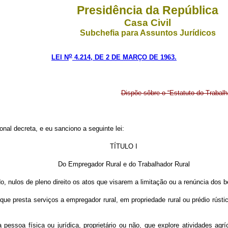
Presidência da República
Casa Civil
Subchefia para Assuntos Jurídicos
o
LEI N
4.214, DE 2 DE MARÇO DE 1963.
Dispõe sôbre o “Estatuto do Trabalh
al decreta, e eu sanciono a seguinte lei:
TÍTULO I
Do Empregador Rural e do Trabalhador Rural
do, nulos de pleno direito os atos que visarem a limitação ou a renúncia dos 
que presta serviços a empregador rural, em propriedade rural ou prédio rústic
 pessoa física ou jurídica, proprietário ou não, que explore atividades agrí