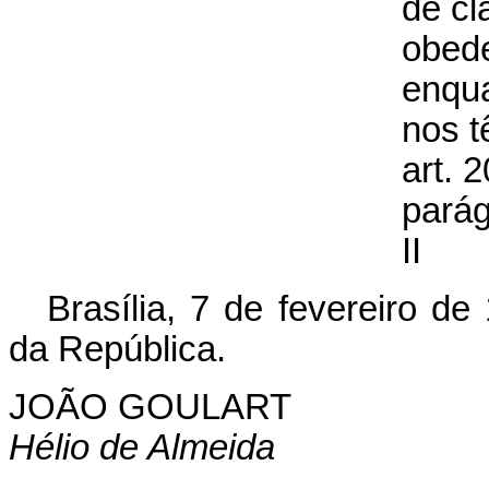
de cl
obed
enqu
nos t
art. 2
parág
II
Brasília, 7 de fevereiro d
da República.
JOÃO GOULART
Hélio de Almeida