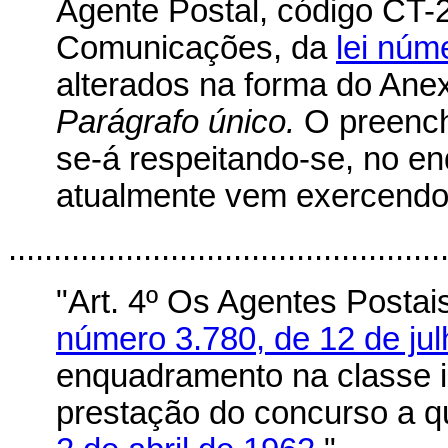
Agente Postal, código CT-
Comunicações, da
lei núm
alterados na forma do Anexo
Parágrafo único.
O preench
se-á respeitando-se, no e
atualmente vem exercendo o
................................................
"Art. 4º Os Agentes Posta
número 3.780, de 12 de ju
enquadramento na classe ini
prestação do concurso a q