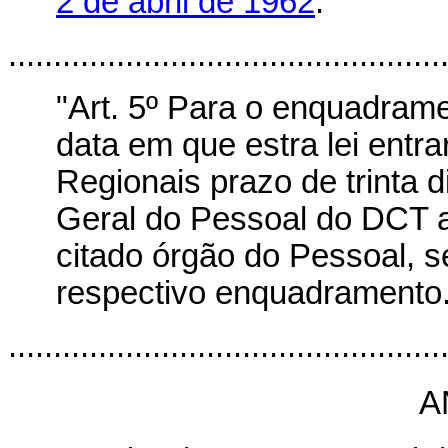
2 de abril de 1962
."
................................................
"Art. 5º Para o enquadramen
data em que estra lei entra
Regionais prazo de trinta d
Geral do Pessoal do DCT a
citado órgão do Pessoal, s
respectivo enquadramento.
................................................
A