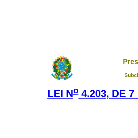
Pres
Subch
o
LEI N
4.203, DE 