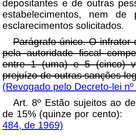
depositantes e de outras pe
estabelecimentos, nem de p
esclarecimentos solicitados.
Parágrafo único. O infrator
pela autoridade fiscal comp
entre 1 (uma) e 5 (cinco) v
prejuízo de outras sanções le
(Revogado pelo Decreto-lei nº
Art. 8º Estão sujeitos ao d
de 15% (quinze po
484, de 1969)