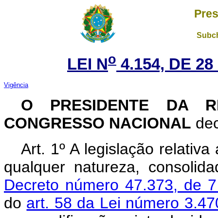
Pres
Subch
o
LEI N
4.154, DE 2
Vigência
O PRESIDENTE DA R
CONGRESSO NACIONAL
dec
Art. 1º A legislação relati
qualquer natureza, consoli
Decreto número 47.373, de 
do
art. 58 da Lei número 3.4