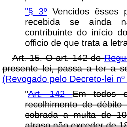
"§ 3º
Vencidos êsses p
recebida se ainda nã
contribuinte do início 
officio de que trata a letra
Art. 15. O art. 142 do
Regu
presente lei, passa a ter a s
(Revogado pelo Decreto-lei nº
"
Art. 142
Em todos 
recolhimento de débito 
cobrada a multa de 10
atraso não exceder de 18