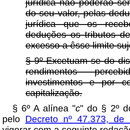
jurídica não poderão s
do seu valor, pelas ded
jurídica que os rece
deduções os tributos de
excesso a êsse limite suj
§ 9º Excetuam-se do dis
rendimentos perce
investimentos e por 
capitalização.
§ 6º A alínea "
c
" do § 2º 
pelo
Decreto nº 47.373, de
vigorar com a seguinte redaçã