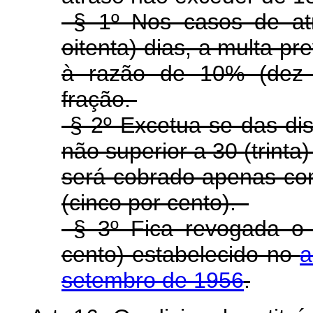
§ 1º Nos casos de atr
oitenta) dias, a multa pr
à razão de 10% (dez 
fração.
§ 2º Excetua-se das dis
não superior a 30 (trinta
será cobrado apenas co
(cinco por cento).
§ 3º Fica revogada o 
cento) estabelecido no
a
setembro de 1956
.