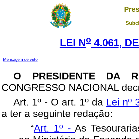
Pres
Subch
o
LEI N
4.061, DE
Mensagem de veto
O PRESIDENTE DA R
CONGRESSO NACIONAL decreta
Art
. 1º - O art. 1º da
Lei nº 
a ter a seguinte redação:
“
Art. 1º -
As Tesouraria