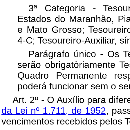
3ª Categoria - Tesou
Estados do Maranhão, Pia
e Mato Grosso; Tesoureir
4-C; Tesoureiro-Auxiliar, s
Parágrafo único - Os T
serão obrigatòriamente Tes
Quadro Permanente resp
poderá funcionar sem o seu 
Art
. 2º - O Auxílio para dif
da Lei nº 1.711, de 1952
, pas
vencimentos recebidos pelos Te