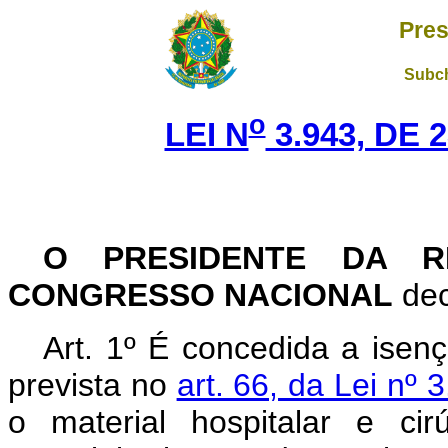
Pres
Subch
o
LEI N
3.943, DE 
O PRESIDENTE DA RE
CONGRESSO NACIONAL
dec
Art. 1º É concedida a isen
prevista no
art. 66, da Lei nº
o material hospitalar e cirú