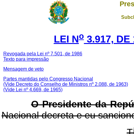
Pres
Subch
o
LEI N
3.917, DE
Revogada pela Lei nº 7.501, de 1986
Texto para impressão
Mensagem de veto
Partes mantidas pelo Congresso Nacional
(Vide Decreto do Conselho de Ministros nº 2.088, de 1963)
(Vide Lei nº
4.669
, de 1965)
O Presidente da Repú
Nacional decreta e eu sanciono
T