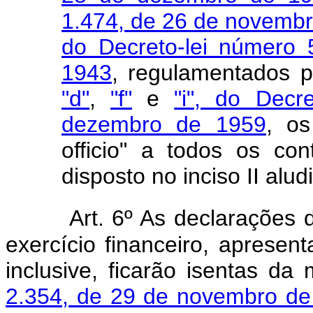
1.474, de 26 de novemb
do Decreto-lei número
1943
, regulamentados 
"d"
,
"f"
e
"i", do Dec
dezembro de 1959
, os
officio" a todos os con
disposto no inciso II alud
Art. 6º As declarações 
exercício financeiro, aprese
inclusive, ficarão isentas d
2.354, de 29 de novembro de