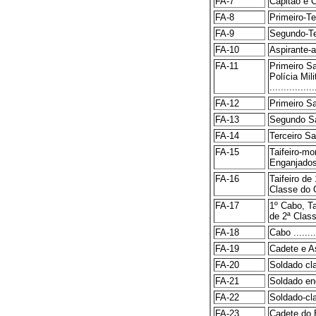
FA-7
Capitão e Capi
FA-8
Primeiro-Tenent
FA-9
Segundo-Tenent
FA-10
Aspirante-a
FA-11
Primeiro S
Polícia Mil
................
FA-12
Primeiro Sargen
FA-13
Segundo Sargen
FA-14
Terceiro Sargen
FA-15
Taifeiro-m
Enganjados ....
FA-16
Taifeiro de
Classe do Co
FA-17
1º Cabo, Ta
de 2ª Classe
FA-18
Cabo ..........
FA-19
Cadete e Aspir
FA-20
Soldado clar
FA-21
Soldado enga
FA-22
Soldado-clarim
FA-23
Cadete do E