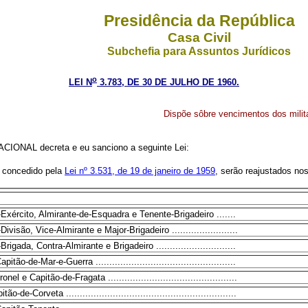
Presidência da República
Casa Civil
Subchefia para Assuntos Jurídicos
o
LEI N
3.783, DE 30 DE JULHO DE 1960.
Dispõe sôbre vencimentos dos milita
IONAL decreta e eu sanciono a seguinte Lei:
o concedido pela
Lei nº 3.531, de 19 de janeiro de 1959
, serão reajustados nos
Exército, Almirante-de-Esquadra e Tenente-Brigadeiro .......
ivisão, Vice-Almirante e Major-Brigadeiro ........................
rigada, Contra-Almirante e Brigadeiro .............................
itão-de-Mar-e-Guerra ...................................................
el e Capitão-de-Fragata ...............................................
o-de-Corveta ..............................................................