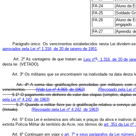
FA-24
Aluno da Es
FA-25
Soldado Grumet
FA-26
Aluno de E
engajado ......
FA-27
Aprendiz de Ma
Parágrafo único. Os vencimentos estabelecidos nesta Lei dividem-se 
aprovados pela Lei nº 1.316, de 20 de janeiro de 1951
.
s
Art. 2º As vantagens de que tratam as
Leis nº
. 1.316, de 20 de jan
desta lei. (VETADO).
Art. 3º Os militares que se encontrarem na inatividade na data desta le
Art. 4º A soma das gratificações percebidas por militares com 
vencimentos.
(Vide Lei nº 4.069, de 1962)
(Revogado pela Lei n
§ 1º O pagamento em dinheiro do valor das etapas (simples, duplas o
pela Lei nº 4.242, de 1963)
§ 2º Quando o militar fizer jus à gratificação relativa a serviço
(Vetado).
(Revogado pela Lei nº 4.242, de 1963)
Art. 5º Esta Lei é extensiva aos oficiais e praças da ativa e inativos 
extinta Polícia Militar do território do Acre, nos têrmos do
art. 351 da Lei nº
Art. 6º Continuam em vigor o
art. 7º e seus parágrafos da Lei número 