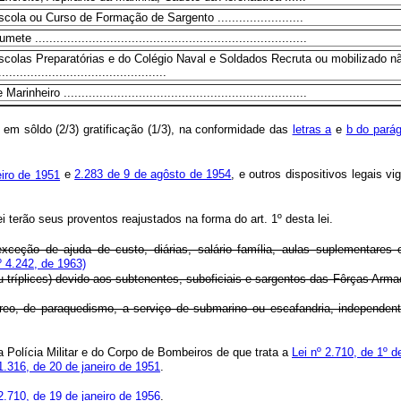
cola ou Curso de Formação de Sargento ........................
e ............................................................................
scolas Preparatórias e do Colégio Naval e Soldados Recruta ou mobilizado n
...........................................
rinheiro ....................................................................
em sôldo (2/3) gratificação (1/3), na conformidade das
letras a
e
b do parág
eiro de 1951
e
2.283 de 9 de agôsto de 1954
, e outros dispositivos legais v
i terão seus proventos reajustados na forma do art. 1º desta lei.
exceção de ajuda de custo, diárias, salário família, aulas suplementare
º 4.242, de 1963)
u tríplices) devido aos subtenentes, suboficiais e sargentos das Fôrças Ar
 aéreo, de paraquedismo, a serviço de submarino ou escafandria, independen
da Polícia Militar e do Corpo de Bombeiros de que trata a
Lei nº 2.710, de 1º d
 1.316, de 20 de janeiro de 1951
.
2.710, de 19 de janeiro de 1956
.