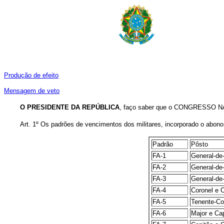
Produção de efeito
Mensagem de veto
O PRESIDENTE DA REPÚBLICA
, faço saber que o CONGRESSO NAC
Art. 1º Os padrões de vencimentos dos militares, incorporado o abon
Padrão
Pôsto
FA-1
General-de-
FA-2
General-de-D
FA-3
General-de-B
FA-4
Coronel e Cap
FA-5
Tenente-Coron
FA-6
Major e Capitã