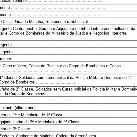
tão-Tenente ...............................................................
e .............................................................................
e ............................................................................
-Oficial, Guarda-Marinha, Subtenente e Suboficial ..............
argento Contramestre, Sargento-Adjudante ou Intendente e assemelhados da
itar e Corpo de Bombeiros do Ministério da Justiça e Negócios Interiores
.......................................
to ...........................................................................
to ...........................................................................
to ............................................................................
or, Cabo músico, Cabos da Polícia e do Corpo de Bombeiros e Cabos
...................................................................
 1ª Classe, Soldados com curso policial da Polícia Militar e Bombeiro de 1ª
rpo de Bombeiros ................................
ifeiro de 2ª Classe, Soldados sem Curso policial da Polícia Militar e Bombeir
 do Corpo de Bombeiros ...................
....................................................................................
ante (último ano) ........................................................
im de 1ª e Marinheiro de 1ª Classe ..................................
jado clarim de 2ª e Marinheiro de 2ª Classe ....................
 de 3ª Classe .............................................................
xército, Aspirante da Marinha, Cadete da Aeronáutica ......