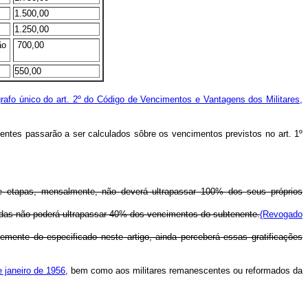
1.500,00
1.250,00
ão
700,00
550,00
rafo único do art. 2º do Código de Vencimentos e Vantagens dos Militares,
igentes passarão a ser calculados sôbre os vencimentos previstos no art. 1º
s e etapas, mensalmente, não deverá ultrapassar 100% dos seus próprios
madas não poderá ultrapassar 40% dos vencimentos do subtenente.
(Revogado
temente do especificado neste artigo, ainda perceberá essas gratificações
e janeiro de 1956
, bem como aos militares remanescentes ou reformados da