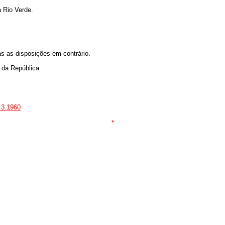
 Rio Verde.
as as disposições em contrário.
 da República.
.3.1960
*