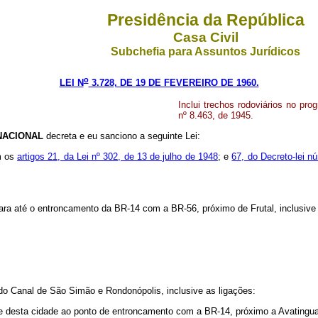
Presidência da República
Casa Civil
Subchefia para Assuntos Jurídicos
o
LEI N
3.728, DE 19 DE FEVEREIRO DE 1960.
Inclui trechos rodoviários no pro
nº 8.463, de 1945.
NACIONAL
decreta e eu sanciono a seguinte Lei:
am os
artigos 21, da Lei nº 302, de 13 de julho de 1948
; e
67, do Decreto-lei 
a até o entroncamento da BR-14 com a BR-56, próximo de Frutal, inclusive 
o Canal de São Simão e Rondonópolis, inclusive as ligações:
 e desta cidade ao ponto de entroncamento com a BR-14, próximo a Avatingua