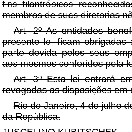
fins filantrópicos reconhecid
membros de suas diretorias 
Art.
2º As entidades benefi
presente lei ficam obrigadas 
parte devida pelos seus emp
aos mesmos conferidos pela le
Art.
3º Esta lei entrará em
revogadas as disposições em c
Rio de Janeiro, 4 de julho 
da República.