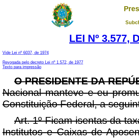
Pres
Subch
LEI Nº 3.577,
Vide Lei nº 6037, de 1974
Revogada pelo decreto Lei nº 1.572, de 1977
Texto para impressão
O
PRESIDENTE DA REPÚ
Nacional manteve e eu promul
Constituição Federal, a seguint
Art.
1º Ficam isentas da tax
Institutos e Caixas de Apose