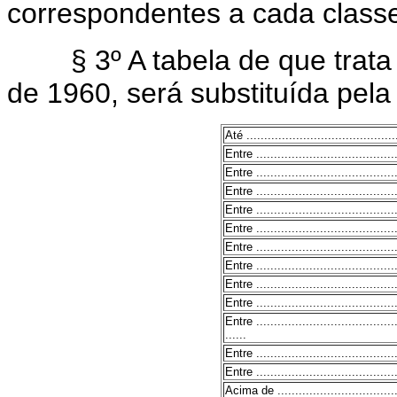
correspondentes a cada class
§ 3º A tabela de que trata êst
de 1960, será substituída pela
Até ...........................................
Entre ........................................
Entre ........................................
Entre ........................................
Entre ........................................
Entre ........................................
Entre ........................................
Entre ........................................
Entre ........................................
Entre ........................................
Entre ........................................
......
Entre ........................................
Entre ........................................
Acima de ....................................