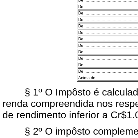
De ...........................................
De ...........................................
De ...........................................
De ...........................................
De ...........................................
De ...........................................
De ...........................................
De ...........................................
De ...........................................
De ...........................................
De ...........................................
De ...........................................
Acima de ...................................
§ 1º O Impôsto é calculado
renda compreendida nos respec
de rendimento inferior a Cr$1.0
§ 2º O impôsto complement