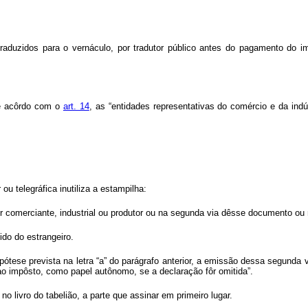
raduzidos para o vernáculo, por tradutor público antes do pagamento do i
de acôrdo com o
art. 14
, as “entidades representativas do comércio e da ind
u telegráfica inutiliza a estampilha:
 comerciante, industrial ou produtor ou na segunda via dêsse documento ou 
do do estrangeiro.
tese prevista na letra “a” do parágrafo anterior, a emissão dessa segunda vi
 ao impôsto, como papel autônomo, se a declaração fôr omitida”.
 no livro do tabelião, a parte que assinar em primeiro lugar.