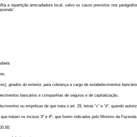
ilha a repartição arrecadadora local, salvo os casos previstos nos parágrafo
Fazenda”.
abela:
io,
es), girados do exterior, para cobrança a cargo de estabelecimentos bancário
belecimentos bancários e companhias de seguros e de capitalização,
lecimentos ou emprêsas de que trata o art. 29, letras “c” e “d”, quando autori
ue tratam os incisos 3º e 4º, que forem indicados pelo Ministro da Fazenda 
00,00;