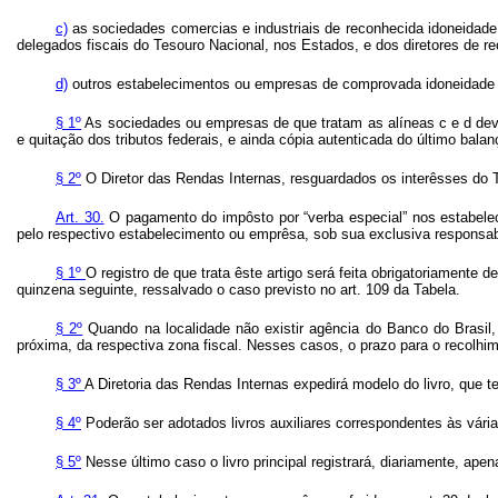
c)
as sociedades comercias e industriais de reconhecida idoneidade q
delegados fiscais do Tesouro Nacional, nos Estados, e dos diretores de rec
d)
outros estabelecimentos ou empresas de comprovada idoneidade e c
§ 1º
As sociedades ou empresas de que tratam as alíneas c e d dev
e quitação dos tributos federais, e ainda cópia autenticada do último balan
§ 2º
O Diretor das Rendas Internas, resguardados os interêsses do Tes
Art.
30.
O pagamento do impôsto por “verba especial” nos estabeleci
pelo respectivo estabelecimento ou emprêsa, sob sua exclusiva responsabil
§ 1º
O registro de que trata êste artigo será feita obrigatoriamente 
quinzena seguinte, ressalvado o caso previsto no art. 109 da Tabela.
§ 2º
Quando na localidade não existir agência do Banco do Brasil, 
próxima, da respectiva zona fiscal. Nesses casos, o prazo para o recolhime
§ 3º
A Diretoria das Rendas Internas expedirá modelo do livro, que t
§ 4º
Poderão ser adotados livros auxiliares correspondentes às vári
§ 5º
Nesse último caso o livro principal registrará, diariamente, ape