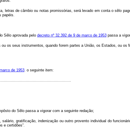
grafos:
 letras de câmbio ou notas promissórias, será levado em conta o sêlo pago 
s papéis.
do Sêlo aprovada pelo
decreto nº 32.392 de 9 de março de 1953
passa a vigor
os ou os seus instrumentos, quando forem partes a União, os Estados, ou os M
e março de 1953
. o seguinte item:
.............................................................
mpôsto do Sêlo passa a vigorar com a seguinte redação;
alário, gratificação, indenização ou outro provento individual do funcioná
s e certidões”.