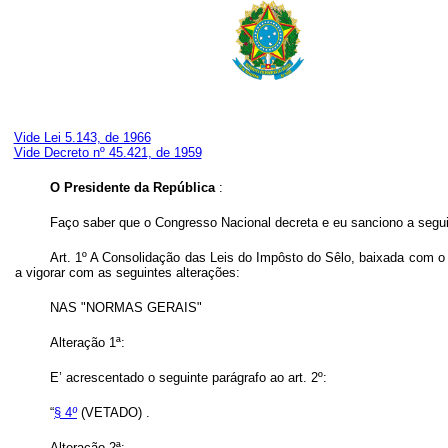
Vide Lei 5.143, de 1966
Vide Decreto nº 45.421, de 1959
O Presidente da República
:
Faço saber que o Congresso Nacional decreta e eu sanciono a segui
Art.
1º A Consolidação das Leis do Impôsto do Sêlo, baixada com 
a vigorar com as seguintes alterações:
NAS "NORMAS GERAIS"
Alteração 1ª:
E’ acrescentado o seguinte parágrafo ao art. 2º:
“
§ 4
º
(VETADO) .
Alteração 2ª: