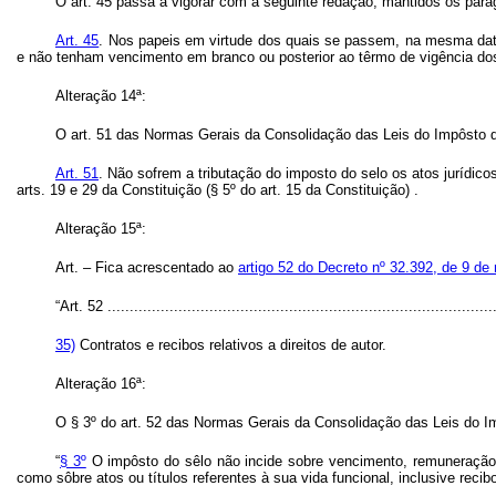
O art. 45 passa a vigorar com a seguinte redação, mantidos os pará
Art.
45
. Nos papeis em virtude dos quais se passem, na mesma data,
e não tenham vencimento em branco ou posterior ao têrmo de vigência do
Alteração 14ª:
O art. 51 das Normas Gerais da Consolidação das Leis do Impôsto 
Art.
51
. Não sofrem a tributação do imposto do selo os atos jurídic
arts. 19 e 29 da Constituição (§ 5º do art. 15 da Constituição) .
Alteração 15ª:
Art.
– Fica acrescentado ao
artigo 52 do Decreto nº 32.392, de 9 d
“Art. 52 ........................................................................................
35)
Contratos e recibos relativos a direitos de autor.
Alteração 16ª:
O § 3º do art. 52 das Normas Gerais da Consolidação das Leis do I
“
§ 3º
O impôsto do sêlo não incide sobre vencimento, remuneração, s
como sôbre atos ou títulos referentes à sua vida funcional, inclusive recibo