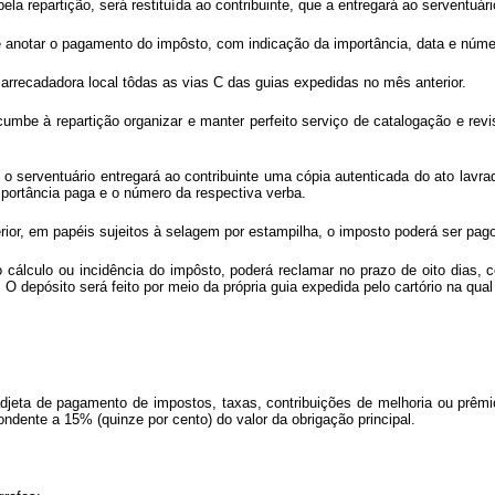
la repartição, será restituída ao contribuinte, que a entregará ao serventuário
 anotar o pagamento do impôsto, com indicação da importância, data e número
 arrecadadora local tôdas as vias C das guias expedidas no mês anterior.
cumbe à repartição organizar e manter perfeito serviço de catalogação e re
 serventuário entregará ao contribuinte uma cópia autenticada do ato lavrado
mportância paga e o número da respectiva verba.
rior, em papéis sujeitos à selagem por estampilha, o imposto poderá ser pago
 cálculo ou incidência do impôsto, poderá reclamar no prazo de oito dias, 
 O depósito será feito por meio da própria guia expedida pelo cartório na qua
djeta de pagamento de impostos, taxas, contribuições de melhoria ou prêmi
ondente a 15% (quinze por cento) do valor da obrigação principal.