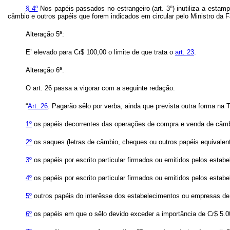
§ 4º
Nos papéis passados no estrangeiro (art. 3º) inutiliza a estamp
câmbio e outros papéis que forem indicados em circular pelo Ministro da 
Alteração 5ª:
E’ elevado para Cr$ 100,00 o limite de que trata o
art. 23
.
Alteração 6ª.
O art. 26 passa a vigorar com a seguinte redação:
“
Art. 26
.
Pagarão sêlo por verba, ainda que prevista outra forma na T
1º
os papéis decorrentes das operações de compra e venda de câmb
2º
os saques (letras de câmbio, cheques ou outros papéis equivalent
3º
os papéis por escrito particular firmados ou emitidos pelos esta
4º
os papéis por escrito particular firmados ou emitidos pelos estabe
5º
outros papéis do interêsse dos estabelecimentos ou empresas de q
6º
os papéis em que o sêlo devido exceder a importância de Cr$ 5.0