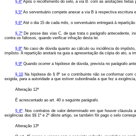
§ 4º
Após o
recolhimento do selo, a via B. com as anotações feitas pe
§ 5º
Ao serventuário compete anexar a via B à respectiva escritura e
§ 6º
Até o dia 15 de cada mês, o serventuário entregará à repartição
§ 7º
De posse das vias C, de que trata o parágrafo antecedente, in
contra os faltosos, quando verificar infração desta lei.
§ 8º
No caso de dúvida quanto ao cálculo ou incidência do impôsto, o
impôsto. A repartição anotará na guia a apresentação da cópia do ato, a i
§ 9º
Quando ocorrer a hipótese de dúvida, prevista no parágrafo ante
§ 10
Na hipótese do § 8º se o contribuinte não se conformar com o
exigida, para a autoridade a que estiver subordinada a que fez a exigência,
Alteração 12ª
É acrescentado ao art. 40 o
seguinte parágrafo.
§ 4º
. Nos contratos de valor determinado em que houver cláusula a
exigências dos §§ 1º e 2º dêste artigo, se também fôr pago o selo corresp
Alteração
13ª