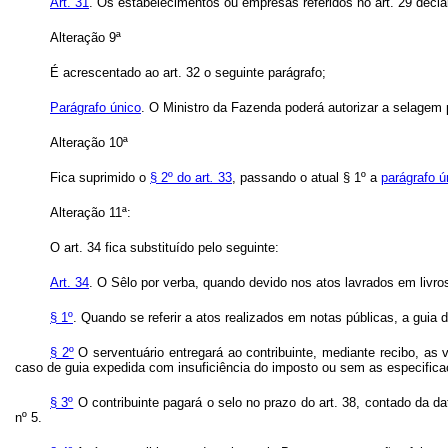
Art. 31
. Os estabelecimentos ou emprêsas referidos no art. 29 decl
Alteração 9ª
É acrescentado ao art. 32 o seguinte parágrafo;
Parágrafo único
. O Ministro da Fazenda poderá autorizar a selagem
Alteração 10ª
Fica suprimido o
§ 2º do art
.
33
, passando o atual § 1º a
parágrafo ú
Alteração 11ª:
O art. 34 fica substituído pelo seguinte:
Art.
34
. O Sêlo por verba, quando devido nos atos lavrados em livros
§ 1º
. Quando se referir a atos realizados em notas públicas, a guia
§ 2º
O serventuário entregará ao contribuinte, mediante recibo, as v
caso de guia expedida com insuficiência do imposto ou sem as especific
§ 3º
O contribuinte pagará o selo no prazo do art. 38, contado da dat
nº 5.