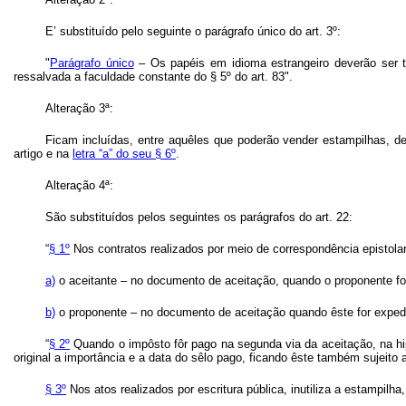
E’ substituído pelo seguinte o parágrafo único do art. 3º:
"
Parágrafo único
– Os papéis em idioma estrangeiro deverão ser t
ressalvada a faculdade constante do § 5º do art. 83".
Alteração 3ª:
Ficam incluídas, entre aquêles que poderão vender estampilhas, 
artigo e na
letra “a” do seu § 6º
.
Alteração 4ª:
São substituídos pelos seguintes os parágrafos do art. 22:
“
§ 1º
Nos contratos realizados por meio de correspondência epistolar o
a)
o aceitante – no documento de aceitação, quando o proponente for
b)
o proponente – no documento de aceitação quando êste for expedi
“
§ 2º
Quando o impôsto fôr pago na segunda via da aceitação, na hipó
original a importância e a data do sêlo pago, ficando êste também sujeito
§ 3º
Nos atos realizados por escritura pública, inutiliza a estampilha,