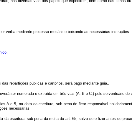
ararão, nas diversas vias dos papéis que expedirem, bem como nas fichas ou 
 por verba mediante processo mecânico baixando as necessárias instruções.
nico
.
 das repartições públicas e cartórios. será pago mediante guia..
 deverá ser numerada e extraída em três vias (A. B e C,) pelo serventuário d
ias A e B, na data da escritura, sob pena de ficar responsável solidariament
ações necessárias.
a da escritura, sob pena da multa do art. 65, salvo se o fizer antes de proce