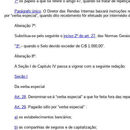
7º
os papéis a que se refere o artigo 47, quando se tratar de repetiç
Parágrafo único
. O Diretor das Rendas Internas baixará instruções 
por “verba especial”, quando dito recebimento fôr efetuado por intermédio 
Alteração 7ª:
Substitua-se pelo seguinte o
inciso 2º do art. 27
, das Normas Gerais
"
3º
– quando o Selo devido exceder de Cr$ 1.000,00”.
Alteração 8º:
A Seção I do Capitulo IV passa a vigorar com a seguinte redação:
Seção I
Da verba especial
Art.
28
. Denominar-se-á “verba especial” a que for feita fora das re
Art.
29
. Pagarão sêlo por “verba especial” :
a)
os estabelecimentos bancários;
b)
as companhias de seguros e de capitalização;