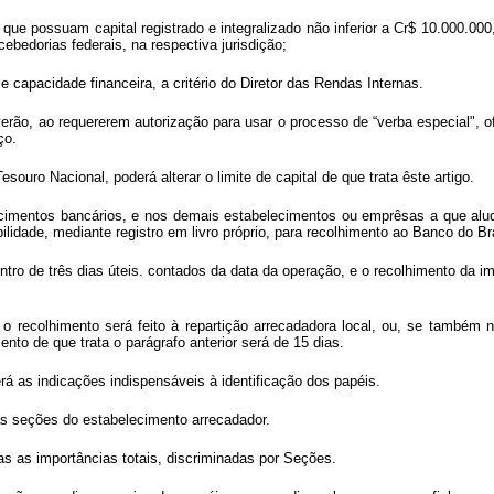
ue possuam capital registrado e integralizado não inferior a Cr$ 10.000.000,0
ebedorias federais, na respectiva jurisdição;
apacidade financeira, a critério do Diretor das Rendas Internas.
erão, ao requererem autorização para usar o
processo de “verba especial", o
ço.
ouro Nacional, poderá alterar o limite de capital de que trata êste artigo.
mentos bancários, e nos demais estabelecimentos ou emprêsas a que alude o 
idade, mediante registro em livro próprio, para recolhimento ao Banco do Bras
dentro de três dias úteis. contados da data da operação, e o recolhimento da 
o recolhimento será feito à repartição arrecadadora local, ou, se também n
nto de que trata o parágrafo anterior será de 15 dias.
erá as indicações indispensáveis à identificação dos papéis.
as seções do estabelecimento arrecadador.
nas as importâncias totais, discriminadas por Seções.