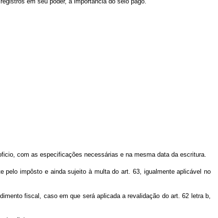
registros em seu poder, a importância do selo pago.
e oficio, com as especificações necessárias e na mesma data da escritura.
e pelo impôsto e ainda sujeito à multa do art. 63, igualmente aplicável no
dimento fiscal, caso em que será aplicada a revalidação do art. 62 letra b,