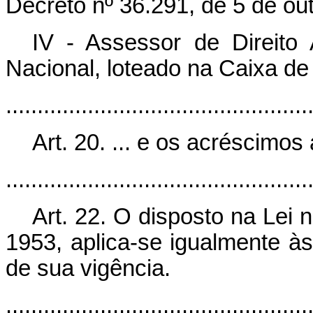
Decreto nº 36.291, de 5 de ou
IV - Assessor de Direito
Nacional, loteado na Caixa d
................................................
Art. 20. ... e os acréscimos 
................................................
Art. 22. O disposto na Lei
1953, aplica-se igualmente às 
de sua vigência.
................................................