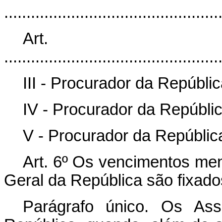
................................................
Art
................................................
III - Procurador da Repúbli
IV - Procurador da Repúbli
V - Procurador da Repúblic
Art. 6º Os vencimentos men
Geral da República são fixad
Parágrafo único. Os Ass