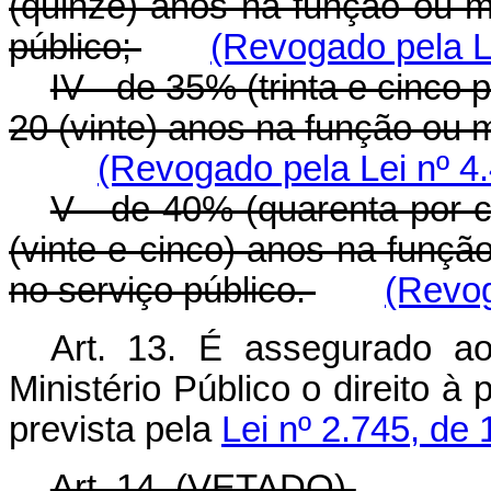
(quinze) anos na função ou ma
público;
(Revogado pela Le
IV - de 35% (trinta e cinco
20 (vinte) anos na função ou ma
(Revogado pela Lei nº 4
V - de 40% (quarenta por 
(vinte e cinco) anos na função
no serviço público.
(Revog
Art. 13. É assegurado a
Ministério Público o direito à
prevista pela
Lei nº 2.745, de
Art. 14. (VETADO).