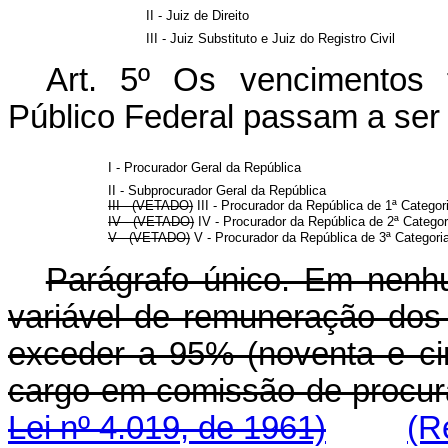
II - Juiz de Direito
III - Juiz Substituto e Juiz do Registro Civil
Art. 5º Os vencimentos 
Público Federal passam a ser 
I - Procurador Geral da República
II - Subprocurador Geral da República
III - (VETADO)
III - Procurador da República de 1ª Cate
IV - (VETADO)
IV - Procurador da República de 2ª Cate
V - (VETADO)
V - Procurador da República de 3ª Categ
Parágrafo único. Em nenh
variável de remuneração dos
exceder a 95% (noventa e ci
cargo em comissão de proc
Lei nº 4.019, de 1961)
(R