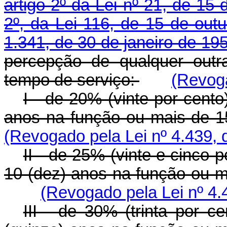
artigo 2º da Lei nº 21, de 15 
2º, da Lei 116, de 15 de out
1.341, de 30 de janeiro de 19
percepção de qualquer outr
tempo de serviço:
(Revoga
I - de 20% (vinte por cent
anos na função ou mais de 15
(Revogado pela Lei nº 4.439, 
II - de 25% (vinte e cinco
10 (dez) anos na função ou ma
(Revogado pela Lei nº 4.
III - de 30% (trinta por 