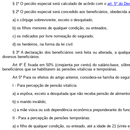
§ 1º O pecúlio especial será calculado de acôrdo com o
art. 5º do De
§ 2º O pecúlio especial será concedido aos beneficiários, obedecida 
a) o cônjuge sobrevivente, exceto o desquitado;
b) os filhos menores de qualquer condição, ou enteados;
c) os indicados por livre nomeação do segurado;
d) os herdeiros, na forma da lei civil.
§ 3º A declaração dos beneficiários será feita ou alterada, a qua
diversos beneficiários.
Art 4º É fixada em 50% (cinqüenta por cento) do salário-base, sôb
beneficiários que se habilitarem às pensões vitalícias e temporárias.
Art 5º Para os efeitos do artigo anterior, considera-se família do 
I - Para percepção de pensão vitalícia:
a) a espôsa, exceto a desquitada que não receba pensão de alimento
b) o marido inválido;
c) a mãe viúva ou sob dependência econômica preponderante do funcion
II - Para a percepção de pensões temporárias:
a) o filho de qualquer condição, ou enteado, até a idade de 21 (vinte e