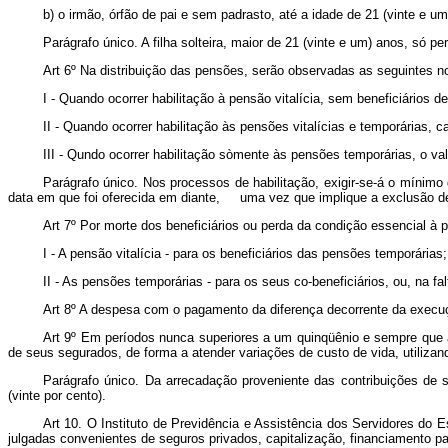
b) o irmão, órfão de pai e sem padrasto, até a idade de 21 (vinte e u
Parágrafo único. A filha solteira, maior de 21 (vinte e um) anos, só
Art 6º Na distribuição das pensões, serão observadas as seguint
I - Quando ocorrer habilitação à pensão vitalícia, sem beneficiários d
II - Quando ocorrer habilitação às pensões vitalícias e temporárias, ca
III - Qundo ocorrer habilitação sòmente às pensões temporárias, o valo
Parágrafo único. Nos processos de habilitação, exigir-se-á o mínimo
data em que foi oferecida em diante, uma vez que implique a exclusão de 
Art 7º Por morte dos beneficiários ou perda da condição essencial
I - A pensão vitalícia - para os beneficiários das pensões temporárias;
II - As pensões temporárias - para os seus co-beneficiários, ou, na fal
Art 8º A despesa com o pagamento da diferença decorrente da execuçã
Art 9º Em períodos nunca superiores a um quinqüênio e sempre que a
de seus segurados, de forma a atender variações de custo de vida, utilizan
Parágrafo único. Da arrecadação proveniente das contribuições de s
(vinte por cento).
Art 10. O Instituto de Previdência e Assistência dos Servidores do Es
julgadas convenientes de seguros privados, capitalização, financiamento 