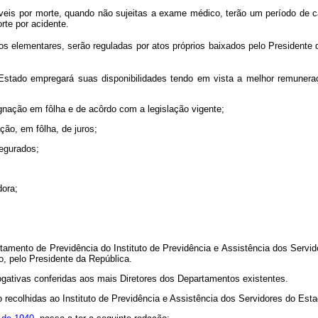
veis por morte, quando não sujeitas a exame médico, terão um período de car
rte por acidente.
s elementares, serão reguladas por atos próprios baixados pelo Presidente d
o Estado empregará suas disponibilidades tendo em vista a melhor remuner
gnação em fôlha e de acôrdo com a legislação vigente;
ção, em fôlha, de juros;
segurados;
dora;
rtamento de Previdência do Instituto de Previdência e Assistência dos Serv
o, pelo Presidente da República.
gativas conferidas aos mais Diretores dos Departamentos existentes.
ão recolhidas ao Instituto de Previdência e Assistência dos Servidores do Es