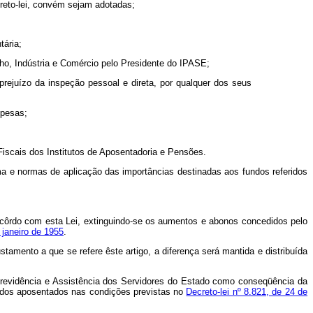
creto-lei, convém sejam adotadas;
ária;
ho, Indústria e Comércio pelo Presidente do IPASE;
rejuízo da inspeção pessoal e direta, por qualquer dos seus
spesas;
iscais dos Institutos de Aposentadoria e Pensões.
ma e normas de aplicação das importâncias destinadas aos fundos referidos
acôrdo com esta Lei, extinguindo-se os aumentos e abonos concedidos pelo
 janeiro de 1955
.
tamento a que se refere êste artigo, a diferença será mantida e distribuída
e Previdência e Assistência dos Servidores do Estado como conseqüência da
os dos aposentados nas condições previstas no
Decreto-lei nº 8.821, de 24 de