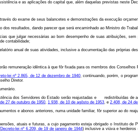
sistência e as aplicações do capital que, além daquelas previstas neste De
 através do exame de seus balancetes e demonstrações da execução orçament
ão dos resultados, dando parecer que será encaminhado ao Ministro do Trabal
ências que julgar necessárias ao bom desempenho de suas atribuições, sem p
de contabilidade;
 relatório anual de suas atividades, inclusive a documentação das próprias de
rão remuneração idêntica à que fôr fixada para os membros dos Conselhos F
creto-lei nº 2.865, de 12 de dezembro de 1940
, continuando, porém, o progra
elho Diretor.
umerário.
sistência dos Servidores do Estado serão reajustadas e redistribuídas de 
 de 27 de outubro de 1950
,
1.938, de 10 de agôsto de 1953
, e
2.408, de 24 de
entos e abonos anteriores, numa unidade familiar, fôr superior ao do reajus
pensões, atuais e futuras, a cujo pagamento esteja obrigado o Instituto d
(
Decreto-lei nº 6.209, de 19 de janeiro de 1944
) inclusive a viúva e herdeir