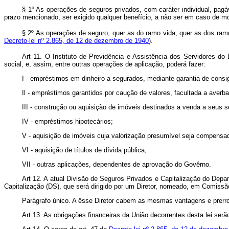
§ 1º As operações de seguros privados, com caráter individual, pagá
prazo mencionado, ser exigido qualquer benefício, a não ser em caso de mo
§ 2º As operações de seguro, quer as do ramo vida, quer as dos ramo
Decreto-lei nº 2.865, de 12 de dezembro de 1940
).
Art 11. O Instituto de Previdência e Assistência dos Servidores d
social, e, assim, entre outras operações de aplicação, poderá fazer:
I - empréstimos em dinheiro a segurados, mediante garantia de consi
Il - empréstimos garantidos por caução de valores, facultada a averba
III - construção ou aquisição de imóveis destinados a venda a seus 
IV - empréstimos hipotecários;
V - aquisição de imóveis cuja valorização presumível seja compensa
VI - aquisição de títulos de dívida pública;
VII - outras aplicações, dependentes de aprovação do Govêrno.
Art 12. A atual Divisão de Seguros Privados e Capitalização do Depa
Capitalização (DS), que será dirigido por um Diretor, nomeado, em Comissã
Parágrafo único. A êsse Diretor cabem as mesmas vantagens e prerro
Art 13. As obrigações financeiras da União decorrentes desta lei ser