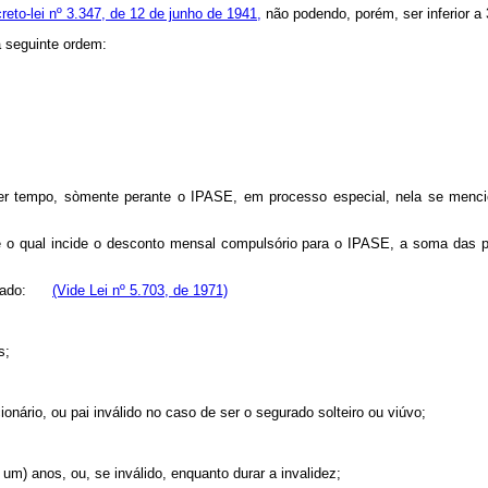
creto-lei nº 3.347, de 12 de junho de 1941,
não podendo, porém, ser inferior a 3
a seguinte ordem:
lquer tempo, sòmente perante o IPASE, em processo especial, nela se menc
re o qual incide o desconto mensal compulsório para o IPASE, a soma das p
segurado:
(Vide Lei nº 5.703, de 1971)
s;
ário, ou pai inválido no caso de ser o segurado solteiro ou viúvo;
 um) anos, ou, se inválido, enquanto durar a invalidez;