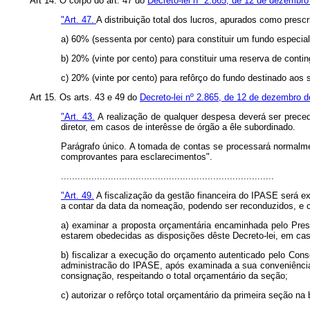
Art 14. O corpo do art. 47 do
Decreto-lei nº 2.865, de 12 de dezembro
"Art. 47.
A distribuição total dos lucros, apurados como prescri
a) 60% (sessenta por cento) para constituir um fundo especia
b) 20% (vinte por cento) para constituir uma reserva de conti
c) 20% (vinte por cento) para refôrço do fundo destinado aos 
Art 15. Os arts. 43 e 49 do
Decreto-lei nº 2.865, de 12 de dezembro 
"Art. 43.
A realização de qualquer despesa deverá ser preced
diretor, em casos de interêsse de órgão a êle subordinado.
Parágrafo único. A tomada de contas se processará normalme
comprovantes para esclarecimentos".
.............................................................................
"Art. 49.
A fiscalização da gestão financeira do IPASE será 
a contar da data da nomeação, podendo ser reconduzidos, e c
a) examinar a proposta orçamentária encaminhada pelo Presi
estarem obedecidas as disposições dêste Decreto-lei, em ca
b) fiscalizar a execução do orçamento autenticado pelo Cons
administracão do IPASE, após examinada a sua conveniência
consignação, respeitando o total orçamentário da seção;
c) autorizar o refôrço total orçamentário da primeira seção na