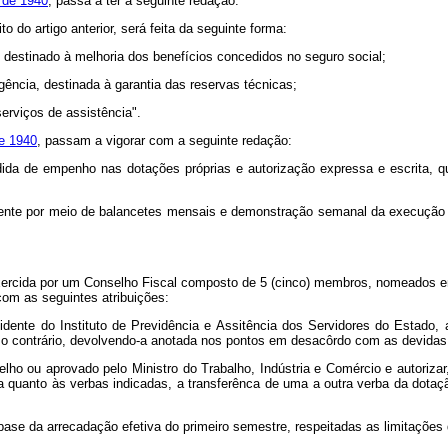
 de 1940
, passa a ter a seguinte redação:
to do artigo anterior, será feita da seguinte forma:
l destinado à melhoria dos benefícios concedidos no seguro social;
ngência, destinada à garantia das reservas técnicas;
serviços de assistência".
de 1940
, passam a vigorar com a seguinte redação:
ida de empenho nas dotações próprias e autorização expressa e escrita, q
nte por meio de balancetes mensais e demonstração semanal da execução orç
exercida por um Conselho Fiscal composto de 5 (cinco) membros, nomeados em
om as seguintes atribuições:
dente do Instituto de Previdência e Assitência dos Servidores do Estado, a
so contrário, devolvendo-a anotada nos pontos em desacôrdo com as devidas 
elho ou aprovado pelo Ministro do Trabalho, Indústria e Comércio e autoriza
 quanto às verbas indicadas, a transferênca de uma a outra verba da dotaç
 base da arrecadação efetiva do primeiro semestre, respeitadas as limitações d