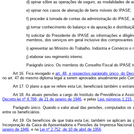
d) opinar sôbre as operações de seguro, as modalidades de as
e) opinar nos casos de alienação de bens móveis do IPASE;
f) proceder à tomada de contas da administração do IPASE,
g) tomar conhecimento do balanço e da apuração e distribuiç
h) solicitar do Presidente do IPASE as informações e dilig
membros, dos serviços em geral inclusive dos comprovantes 
i) apresentar ao Ministro do Trabalho, Indústria e Comércio o
j) elaborar seu regimento interno.
Parágrafo único. Os membros do Conselho Fiscal do IPASE te
Art 16. Fica revogado o
art. 48, e respectivo parágrafo único, do De
no art. 47 do mesmo diploma legal a serem aprovados anualmente pelo Cons
Art 17. O plano a que se refere esta Lei, beneficiará também o extran
Art 18. As atuais pensões a cargo do Instituto de Previdência e As
Decreto-lei nº 8.768, de 21 de janeiro de 1946
, e pelas
Leis números 1.215,
Parágrafo único. Quando o valor atual das pensões, computados os aum
entre os beneficiários.
Art 19. Os benefícios de que trata esta Lei, também se aplicam às 
Incorporação da Caixa de Aposentadoria e Pensões da Imprensa Nacional 
janeiro de 1946
, e na
Lei nº 2.752, de 10 de abril de 1956
.