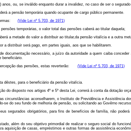
m) anos, ou, se inválido enquanto durar a invalidez, no caso de ser o segurado
 perderá a pensão temporária quando ocupante de cargo público permanente.
es normas:
(Vide Lei nº 5.703, de 1971)
e pensões temporárias, o valor total das pensões caberá ao titular daquela;
berá a metade do valor a distribuir ao titular,da pensão vitalícia e a outra m
r a distribuir será pago, em partes iguais, aos que se habilitarem.
 de documentação necessário, a juízo da autoridade a quem caiba conceder a
beneficiário.
 à percepção das pensões, estas reverterão:
(Vide Lei nº 5.703, de 1971)
ta dêstes, para o beneficiário da pensão vitalícia.
o do disposto nos artigos 4º e 5º desta Lei, correrá à conta da dotação orça
s circunstâncias aconselharem, o Instituto de Previdência e Assistência do
do-se do seu fundo de melhoria de pensão, ou solicitando ao Govêrno recursos 
eus segurados obrigatórios, para fins de benefícios de família, não poderá
tado, além do seu objetivo primordial de realizar o seguro social do funcion
para aquisição de casas, empréstimos e outras formas de assistência econômi