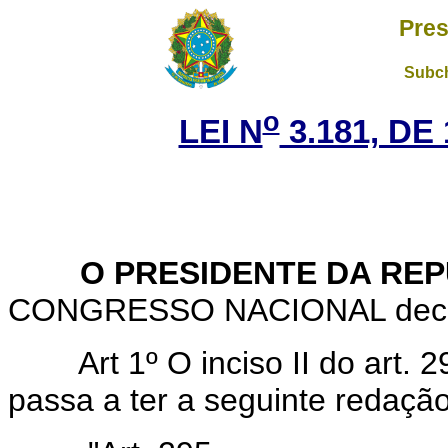
Pres
Subch
o
LEI N
3.181, DE
O PRESIDENTE DA REP
CONGRESSO NACIONAL decreta
Art 1º O inciso II do art. 
passa a ter a seguinte redação