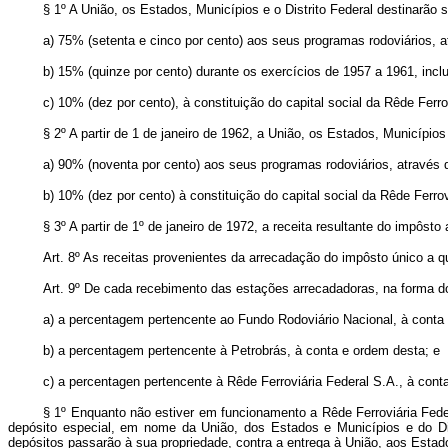
§ 1º A União, os Estados, Municípios e o Distrito Federal destinarão s
a) 75% (setenta e cinco por cento) aos seus programas rodoviários, a
b) 15% (quinze por cento) durante os exercícios de 1957 a 1961, inclus
c) 10% (dez por cento), à constituição do capital social da Rêde Ferr
§ 2º A partir de 1 de janeiro de 1962, a União, os Estados, Municípios
a) 90% (noventa por cento) aos seus programas rodoviários, através 
b) 10% (dez por cento) à constituição do capital social da Rêde Ferro
§ 3º A partir de 1º de janeiro de 1972, a receita resultante do impôst
Art. 8º As receitas provenientes da arrecadação do impôsto único a q
Art. 9º De cada recebimento das estações arrecadadoras, na forma do a
a) a percentagem pertencente ao Fundo Rodoviário Nacional, à cont
b) a percentagem pertencente à Petrobrás, à conta e ordem desta; e
c) a percentagen pertencente à Rêde Ferroviária Federal S.A., à cont
§ 1º Enquanto não estiver em funcionamento a Rêde Ferroviária Fede
depósito especial, em nome da União, dos Estados e Municípios e do Dis
depósitos passarão à sua propriedade, contra a entrega à União, aos Estados