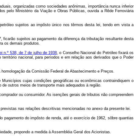
staduais, organizadas como sociedades anônimas, importância nunca inferior
os pelo Ministério da Viação e Obras Públicas, ouvida a Rêde Ferroviária
petróleo sujeitos ao impôsto único nos têrmos desta lei, tendo em vista a
 ficarão sujeitos ao pagamento da diferença da tributação resultante desta
ara os demais produtos.
ei n.º 538, de 7 de julho de 1938
, o Conselho Nacional do Petróleo fixará os
 território nacional, para períodos e em relação aos derivados que o Poder
os a homologação da Comissão Federal de Abastecimento e Preços.
 e Municípios cujas condições geográficas ou econômicas contraindiquem o
o de outros meios de transporte mais adequados à região.
, comprador ou consumidor. As isenções gerais de tributos não compreendem
 previstas nas relações descritivas mencionadas no anexo da presente lei.
 do pagamento do impôsto de renda, até o exercício de 1962, sôbre quantias
ciedade, propondo a medida à Assembléia Geral dos Acionistas.