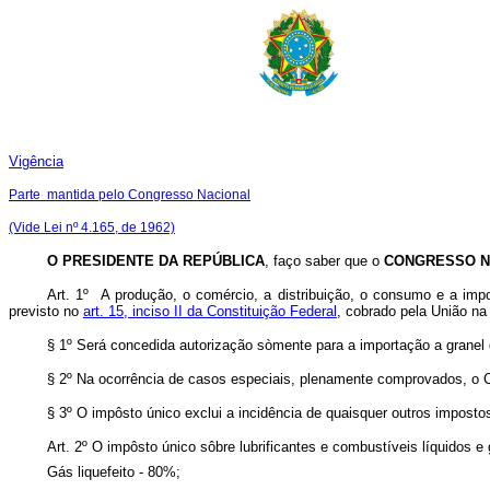
Vigência
Parte mantida pelo Congresso Nacional
(Vide Lei nº 4.165, de 1962)
O PRESIDENTE DA REPÚBLICA
, faço saber que o
CONGRESSO N
Art. 1º A produção, o comércio, a distribuição, o consumo e a impo
previsto no
art. 15, inciso II da Constituição Federal
, cobrado pela União na 
§ 1º Será concedida autorização sòmente para a importação a granel 
§ 2º Na ocorrência de casos especiais, plenamente comprovados, o C
§ 3º O impôsto único exclui a incidência de quaisquer outros impostos
Art. 2º O impôsto único sôbre lubrificantes e combustíveis líquidos 
Gás liquefeito - 80%;