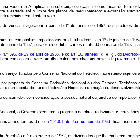
iária Federal S.A. aplicará na subscrição de capital de estradas de ferro e
tre a estrada até o limite dos planos de reequipamento e expansão aprovad
eferenciais sem direito a voto.
s de venda a vigorarem a partir de 1º de janeiro de 1957, dos produtos de 
mas ou companhias importadoras ou distribuidoras, em 1º de janeiro de 1957,
 de junho de 1957, para os óleos lubrificantes e, até 30 de março de 1957, p
lei n.º 395, de 29 de abril de 1938
, e do
art. 10, alíneas "c"
e
"g", do Decreto-l
bem como para o varejista distribuidor nas diversas bases de provimento do
a o varejo, fixados pelo Conselho Nacional do Petróleo, não estarão sujeit
 por proposta do Conselho Rodoviário Nacional ou dos Estados, Territórios
car a sua receita do Fundo Rodoviário Nacional na criação ou desenvolviment
no consumidor, sem consideração à pessoa natural ou jurídica do importador
Nacional, o Govêrno executará o programa de obras rodoviárias e ferroviárias
rganizar nos têrmos da
Lei n.º 2.004, de 3 de outubro de 1953
, ficam isentas
da Petrobrás até o exercício de 1962, os dividendos que lhe couberem na so