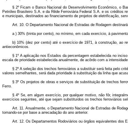
§ 2º Ficam o Banco Nacional do Desenvolvimento Econômico, o Banc
Petróleo Brasileiro S.A. e da Rêde Ferroviária Federal S.A. e os crédito
e municipais, destinados ao financiamento de projetos de eletrificação, se
Art. 10. O Departamento Nacional de Estradas de Rodagem destinará, 
a ) 30% (trinta por cento), no mínimo, em cada exercício, à pavimen
b) 10% (dez por cento) até o exercício de 1971, à construção, ao r
antieconômicos.
§ 1º A aplicação nos Estados da percentagem estabelecida no inciso
escala de prioridade estabelecida anualmente, de acôrdo com a intensidade 
§ 2º A seleção dos trechos ferroviários a substituir será feita pelo 
valores semelhantes, será dada prioridade à substituição da linha que acus
§ 3º Os projetos de obras e serviços de substituição de trechos fe
Ferro.
§ 4º Se, em algum exercício, por qualquer motivo, não fôr, integralm
exercícios seguintes, até que sejam substituídos os trechos ferroviários se
Art. 11. Anualmente, o Departamento Nacional de Estradas de Rodage
tomando-se por base a arrecadação do ano anterior.
Art. 12. Os Departamentos Rodoviários ou órgãos equivalentes dos Est