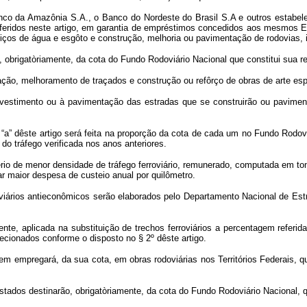
o da Amazônia S.A., o Banco do Nordeste do Brasil S.A e outros estabelec
s referidos neste artigo, em garantia de empréstimos concedidos aos mesmos 
rviços de água e esgôto e construção, melhoria ou pavimentação de rodovias, 
obrigatòriamente, da cota do Fundo Rodoviário Nacional que constitui sua re
tação, melhoramento de traçados e construção ou refôrço de obras de arte es
evestimento ou à pavimentação das estradas que se construirão ou paviment
 “a” dêste artigo será feita na proporção da cota de cada um no Fundo Rodo
do tráfego verificada nos anos anteriores.
critério de menor densidade de tráfego ferroviário, remunerado, computada em t
ar maior despesa de custeio anual por quilômetro.
rroviários antieconômicos serão elaborados pelo Departamento Nacional de 
ente, aplicada na substituição de trechos ferroviários a percentagem referida
lecionados conforme o disposto no § 2º dêste artigo.
m empregará, da sua cota, em obras rodoviárias nos Territórios Federais, q
ados destinarão, obrigatòriamente, da cota do Fundo Rodoviário Nacional, qu