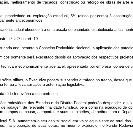
ação, melhoramento de traçados, construção ou refôrço de obras de arte 
, propriedade ou exploração estadual, 5% (cinco por cento) à construção
cidamente antieconômicos.
rio Estadual obedecerá a uma escala de prioridade estabelecida anualmente d
sto n.º § 2º do art. 10.
cada ano, perante o Conselho Rodoviário Nacional, a aplicação das parcelas 
onômicos sòmente será executado depois da aprovação dos respectivos projeto
, técnica e econômicamente aceitável, apresentada por emprêsa idônea de t
e sôbre trilhos, o Executivo poderá suspender o tráfego no trecho, desde qu
 férrea a levantar após a autorização legislativa.
 da rêde ferroviária a que pertence.
s rodoviários dos Estados e do Distrito Federal poderão despender, a juíz
 de rodagem de relevante finalidade turística, bem como na execução de obra
u em campos de pouso, aeroportos e suas instalações, de acôrdo com o Depart
eral S.A. aumentará o seu capital social em valor equivalente ao total das 
pios, na proporção de suas cotas, no mesmo exercício, no Fundo Rodoviár