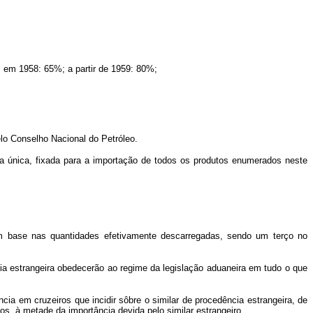
%; em 1958: 65%; a partir de 1959: 80%;
elo Conselho Nacional do Petróleo.
xa única, fixada para a importação de todos os produtos enumerados neste
m base nas quantidades efetivamente descarregadas, sendo um terço no
cia estrangeira obedecerão ao regime da legislação aduaneira em tudo o que
cia em cruzeiros que incidir sôbre o similar de procedência estrangeira, de
os, à metade da importância devida pelo similar estrangeiro.