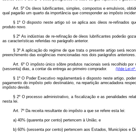
Art. 5º Os óleos lubrificantes, simples, compostos e emulsivos, obtido
qual pagarão um quarto da importância que corresponder ao impôsto inciden
§ 1º O disposto neste artigo só se aplica aos óleos re-refinados q
produto novo.
§ 2º As indústrias de re-refinação de óleos lubrificantes poderão go
as características referidas no parágrafo anterior.
§ 3º A aplicação do regime de que trata o presente artigo será rec
preenchimento das exigências mencionadas nos dois parágrafos anteriores.
Art. 6º O impôsto único sôbre produtos nacionais será recolhido po
(sessenta) dias, a contar da entrega ao primeiro comprador.
(Vide Lei nº
§ 1º O Poder Executivo regulamentará o disposto neste artigo, poden
pagamento do impôsto pelo destinatário, na repartição arrecadadora respec
impôsto devido.
§ 2º O processo administrativo, a fiscalização e as penalidades re
nesta lei.
Art. 7º Da receita resultante do impôsto a que se refere esta lei:
a) 40% (quarenta por cento) pertencem à União; e
b) 60% (sessenta por cento) pertencem aos Estados, Municípios e Dis