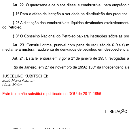
A
rt. 22. O querosene e os óleos diesel e combustível, para emprêgo n
§ 1º Para o efeito da isenção a ser dada na distribuição dos produtos 
§ 2º A distinção dos combustíveis líquidos destinados exclusivament
do Petróleo.
§ 3º O Conselho Nacional do Petróleo baixará instruções sôbre as pro
Art. 23. Constitui crime, punível com pena de reclusão de 6 (seis) m
mediante a mistura fraudulenta de derivados de petróleo, em desobediência
Art. 24. Esta lei entrará em vigor a 1º de janeiro de 1957, revogadas 
Rio de Janeiro, em 27 de novembro de 1956; 135º da Independência e
JUSCELINO KUBITSCHEk
José Maria Alkmim
Lúcio Meira
Este texto não substitui o publicado no DOU de 28.11.1956
I - RELAÇÃ