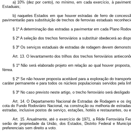
a) 10% (dez por cento), no mínimo, em cada exercício, à paviment
Estaduais;
b) naqueles Estados em que houver estradas de ferro de concessão
pavimentarão para substituição de trechos de ferrovias estaduais reconhe
§ 1º A determinação das estradas a pavimentar em cada Plano Rodoviá
§ 2º A seleção dos trechos ferroviários a substituir obedecerá ao dispo
§ 3º Os serviços estaduais de estradas de rodagem devem demonstrar 
Art. 13. O levantamento dos trilhos dos trechos ferroviários antiec
§ 1º Não será elaborado projeto em relação ao qual houver proposta
férrea.
§ 2º Se não houver proposta aceitável para a exploração do transport
caráter permanente e para todos os núcleos populacionais servidos pela linha
§ 3º No caso previsto neste artigo, o trecho ferroviário será desligado
Art. 14. O Departamento Nacional de Estradas de Rodagem e os órgão
cota do Fundo Rodoviário Nacional, na construção ou melhoria de estradas
estradas, inclusive postos de serviço, estações, hotéis e restaurantes, o
Art. 15. Anualmente, até o exercício de 1971, a Rêde Ferroviária Fed
serão de propriedade da União, dos Estados, Distrito Federal e Municí
preferenciais sem direito a voto.