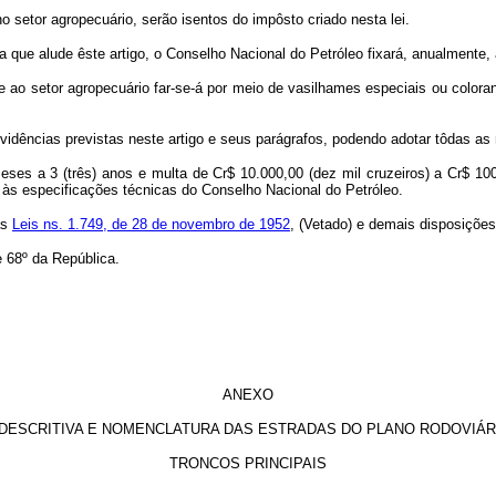
o setor agropecuário, serão isentos do impôsto criado nesta lei.
a que alude êste artigo, o Conselho Nacional do Petróleo fixará, anualmente, a
e ao setor agropecuário far-se-á por meio de vasilhames especiais ou coloran
vidências previstas neste artigo e seus parágrafos, podendo adotar tôdas as
eses a 3 (três) anos e multa de Cr$ 10.000,00 (dez mil cruzeiros) a Cr$ 100
 às especificações técnicas do Conselho Nacional do Petróleo.
as
Leis ns. 1.749, de 28 de novembro de 1952
, (Vetado) e demais disposições
 68º da República.
ANEXO
O DESCRITIVA E NOMENCLATURA DAS ESTRADAS DO PLANO RODOVIÁR
TRONCOS PRINCIPAIS