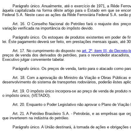
Parágrafo único. Anualmente, até o exercício de 1971, a Rêde Ferrov
àquela capitalizada na forma dêste artigo para o Estado em que se encon
Federal S.A. Neste caso as ações da Rêde Ferroviária Federal S.A. serão pr
Art. 16. O Conselho Nacional do Petróleo fará o reajuste dos preço
variação verificada na importância do impôsto devido.
Parágrafo único. Os estoques de produtos existentes em poder de fir
lei. Êste pagamento deverá ser feito, em prestações mensais iguais, até 30
Art. 17. No cumprimento do disposto no
art. 2º, item III, do Decreto-
preços de venda dos derivados do petróleo, para o revendedor atacadista, 
Executivo julgar conveniente tabelar.
Parágrafo único. Os preços de venda, tanto para o atacado como par
Art. 18. Com a aprovação do Ministro da Viação e Obras Públicas e
desenvolvimento do sistema de transportes rodoviários, poderão êstes apli
Art. 19. O impôsto único incorpora-se ao preço de venda de produto 
o impôsto único, (VETADO).
Art. 20. Enquanto o Poder Legislativo não aprovar o Plano de Viação 
Art. 21. A Petróleo Brasileiro S.A. - Petrobrás, e as emprêsas que o
que inverterem na indústria do petróleo.
Parágrafo único. A União destinará, à tomada de ações e obrigações 