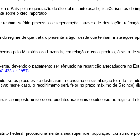
s no País pela regeneração de óleo lubrificante usado, ficarão isentos do imp
te sôbre o óleo importado.
ue tenham sofrido processo de regeneração, através de destilação, refinaç
zar do regime de que trata o presente artigo, desde que tenham instalações 
onhecida pelo Ministério da Fazenda, em relação a cada produto, à vista de
r verba, devendo o pagamento ser efetuado na repartição arrecadadora no Es
 41.433, de 1957)
do, se os produtos se destinarem a consumo ou distribuição fora do Estado em
tiva; neste caso, o recolhimento será feito no prazo máximo de 5 (cinco) d
lativas ao impôsto único sôbre produtos nacionais obedecerão ao regime da 
trito Federal, proporcionalmente à sua superfície, população, consumo e pro