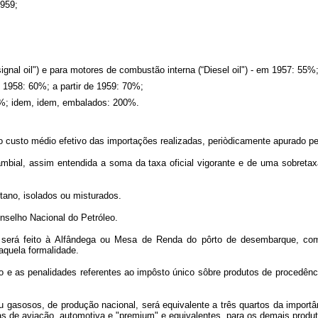
1959;
ignal oil") e para motores de combustão interna (“Diesel oil") - em 1957: 55
m 1958: 60%; a partir de 1959: 70%;
50%; idem, idem, embalados: 200%.
 o custo médio efetivo das importações realizadas, periòdicamente apurado p
ambial, assim entendida a soma da taxa oficial vigorante e de uma sobreta
tano, isolados ou misturados.
nselho Nacional do Petróleo.
 será feito à Alfândega ou Mesa de Renda do pôrto de desembarque, co
aquela formalidade.
ção e as penalidades referentes ao impôsto único sôbre produtos de procedên
ou gasosos, de produção nacional, será equivalente a três quartos da importân
nas de aviação, automotiva e "premium" e equivalentes, para os demais produt