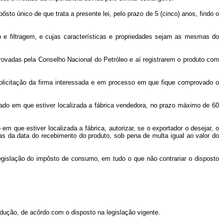
ôsto único de que trata a presente lei, pelo prazo de 5 (cinco) anos, findo o
ão e filtragem, e cujas características e propriedades sejam as mesmas do
aprovadas pela Conselho Nacional do Petróleo e aí registrarem o produto com
 solicitação da firma interessada e em processo em que fique comprovado o
tado em que estiver localizada a fábrica vendedora, no prazo máximo de 60
 que estiver localizada a fábrica, autorizar, se o exportador o desejar, o
ias da data do recebimento do produto, sob pena de multa igual ao valor do
legislação do impôsto de consumo, em tudo o que não contrariar o disposto
dução, de acôrdo com o disposto na legislação vigente.