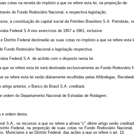
uas cotas na receita do impôsto a que se refere esta lei, na proporção de:
través do Fundo Rodoviário Nacional, e respectiva legislação;
ive, à constituição do capital social da Petróleo Brasileiro S.A. Petrobrás, 
oviára Federal S.A nos exercícios de 1957 a 1961, inclusive.
 e Distrito Federal destinarão as suas cotas no impôsto a que se refere esta l
do Fundo Rodoviário Nacional e legislação respectiva;
viária Federal S.A. de acôrdo com o disposto nesta lei.
o a que se refere esta lei será destinada exclusivamente ao Fundo Rodoviário 
ue se refere esta lei serão diàriamente recolhidas pelas Alfândegas, Recebedo
rtigo anterior, o Banco do Brasil S.A. creditará:
a e ordem do Departamento Nacional de Estradas de Rodagem;
a e ordem desta.
ral S.A., os recursos a que se refere a alínea "c" dêste artigo serão cre
trito Federal, na proporção de suas cotas no Fundo Rodoviário Nacional,
, Municípios e ao Distrito Federal, das ações a que se refere o art. 15.