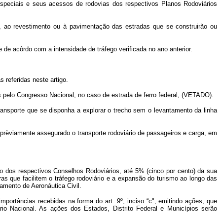
especiais e seus acessos de rodovias dos respectivos Planos Rodoviários
, ao revestimento ou à pavimentação das estradas que se construirão ou
e acôrdo com a intensidade de tráfego verificada no ano anterior.
referidas neste artigo.
s pelo Congresso Nacional, no caso de estrada de ferro federal, (VETADO).
ransporte que se disponha a explorar o trecho sem o levantamento da linha
e prèviamente assegurado o transporte rodoviário de passageiros e carga, em
o dos respectivos Conselhos Rodoviários, até 5% (cinco por cento) da sua
s que facilitem o tráfego rodoviário e a expansão do turismo ao longo das
amento de Aeronáutica Civil.
importâncias recebidas na forma do art. 9º, inciso “c", emitindo ações, que
io Nacional. As ações dos Estados, Distrito Federal e Municípios serão