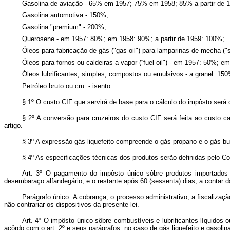
Gasolina de aviação - 65% em 1957; 75% em 1958; 85% a partir de 
Gasolina automotiva - 150%;
Gasolina "premium" - 200%;
Querosene - em 1957: 80%; em 1958: 90%; a partir de 1959: 100%;
Óleos para fabricação de gás ("gas oil") para lamparinas de mecha ("s
Óleos para fornos ou caldeiras a vapor (“fuel oil") - em 1957: 50%; e
Óleos lubrificantes, simples, compostos ou emulsivos - a granel: 1
Petróleo bruto ou cru: - isento.
§ 1º O custo CIF que servirá de base para o cálculo do impôsto será
§ 2º A conversão para cruzeiros do custo CIF será feita ao custo c
artigo.
§ 3º A expressão gás liquefeito compreende o gás propano e o gás bu
§ 4º As especificações técnicas dos produtos serão definidas pelo Co
Art. 3º O pagamento do impôsto único sôbre produtos importados
desembaraço alfandegário, e o restante após 60 (sessenta) dias, a contar d
Parágrafo único. A cobrança, o processo administrativo, a fiscaliza
não contrariar os dispositivos da presente lei.
Art. 4º O impôsto único sôbre combustíveis e lubrificantes líquidos 
acôrdo com o art. 2º e seus parágrafos, no caso de gás liquefeito e gasoli