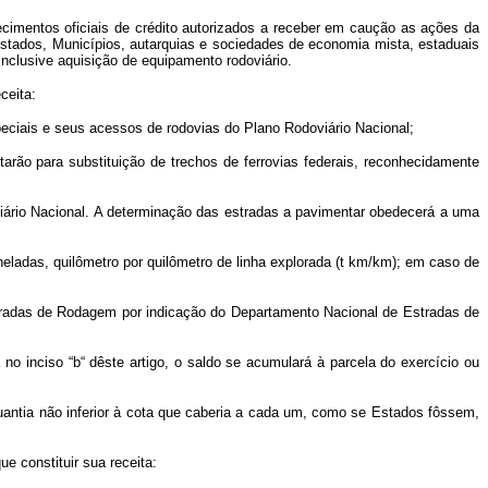
imentos oficiais de crédito autorizados a receber em caução as ações da
Estados, Municípios, autarquias e sociedades de economia mista, estaduais
inclusive aquisição de equipamento rodoviário.
ceita:
peciais e seus acessos de rodovias do Plano Rodoviário Nacional;
arão para substituição de trechos de ferrovias federais, reconhecidamente
viário Nacional. A determinação das estradas a pavimentar obedecerá a uma
oneladas, quilômetro por quilômetro de linha explorada (t km/km); em caso de
Estradas de Rodagem por indicação do Departamento Nacional de Estradas de
 no inciso “b“ dêste artigo, o saldo se acumulará à parcela do exercício ou
uantia não inferior à cota que caberia a cada um, como se Estados fôssem,
e constituir sua receita: