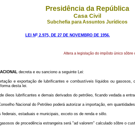
Presidência da República
Casa Civil
Subchefia para Assuntos Jurídicos
o
LEI N
2.975, DE 27 DE NOVEMBRO DE 1956.
Altera a legislação do impôsto único sôbre 
ACIONAL
decreta e eu sanciono a seguinte Lei:
rtação e exportação de lubrificantes e combustíveis líquidos ou gasosos, 
forma desta lei.
de óleos lubrificantes e demais derivados do petróleo, ficando vedada a ent
onselho Nacional do Petróleo poderá autorizar a importação, em quantidades
 federais, estaduais e municipais, exceto os de renda e sêlo.
e gasosos de procedência estrangeira será "ad valorem" calculado sôbre o cu