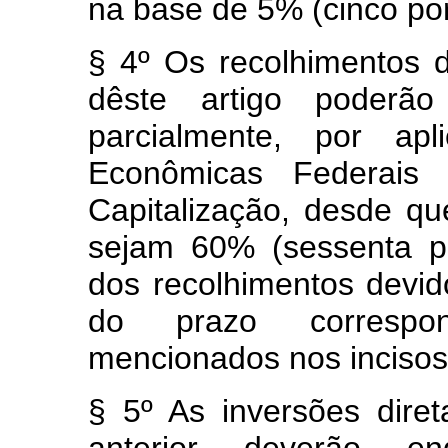
na base de 5% (cinco por
§ 4º Os recolhimentos d
dêste artigo poderão 
parcialmente, por apl
Econômicas Federai
Capitalização, desde qu
sejam 60% (sessenta po
dos recolhimentos devid
do prazo correspon
mencionados nos incisos I
§ 5º As inversões dire
anterior deverão e