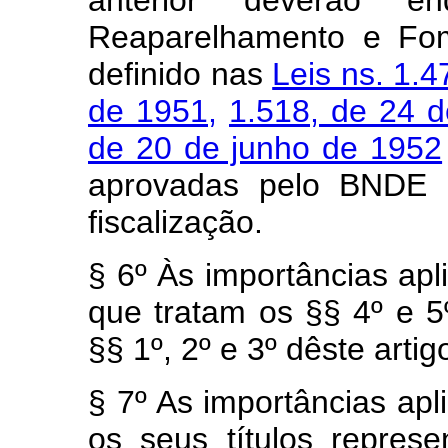
Reaparelhamento e Fom
definido nas
Leis ns. 1.4
de 1951,
1.518, de 24 
de 20 de junho de 1952
aprovadas pelo BNDE e
fiscalização.
§ 6º Às importâncias apl
que tratam os §§ 4º e 5
§§ 1º, 2º e 3º dêste artig
§ 7º As importâncias apl
os seus títulos represe