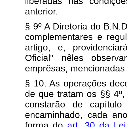
liberadas nas condiçõ
anterior.
§ 9º A Diretoria do B.N.
complementares e regul
artigo, e, providencia
Oficial" nêles observ
emprêsas, mencionadas no
§ 10. As operações deco
de que tratam os §§ 4º, 5
constarão de capítulo
encaminhado, cada ano
forma do
art. 30 da Le