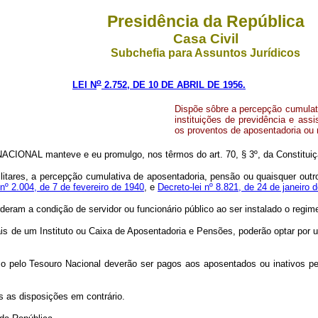
Presidência da República
Casa Civil
Subchefia para Assuntos Jurídicos
o
LEI N
2.752, DE 10 DE ABRIL DE 1956.
Dispõe sôbre a percepção cumulati
instituições de previdência e assi
os proventos de aposentadoria ou 
IONAL manteve e eu promulgo, nos têrmos do art. 70, § 3º, da Constituição
militares, a percepção cumulativa de aposentadoria, pensão ou quaisquer outro
 nº 2.004, de 7 de fevereiro de 1940
, e
Decreto-lei nº 8.821, de 24 de janeiro 
deram a condição de servidor ou funcionário público ao ser instalado o regim
is de um Instituto ou Caixa de Aposentadoria e Pensões, poderão optar por u
o pelo Tesouro Nacional deverão ser pagos aos aposentados ou inativos pe
as as disposições em contrário.