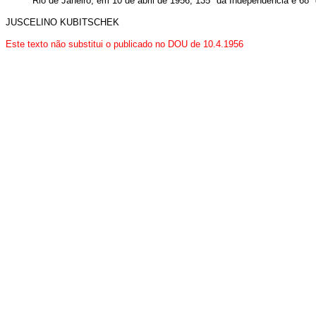
Rio de Janeiro, em 10 de abril de 1956; 135º da Independência e 68º
JUSCELINO KUBITSCHEK
Este texto não substitui o publicado no DOU de 10.4.1956