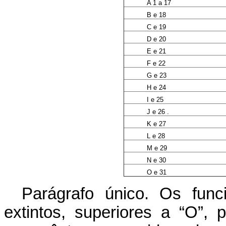
A 1 a 17
B e 18
C e 19
D e 20
E e 21
F e 22
G e 23
H e 24
I e 25
J e 26 .
K e 27
L e 28
M e 29
N e 30
O e 31
Parágrafo único. Os func
extintos, superiores a “O”,