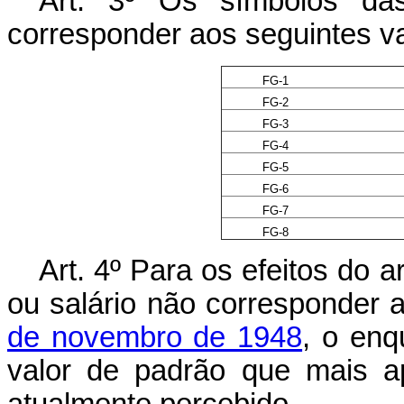
Art. 3º Os símbolos das
corresponder aos seguintes va
FG-1
FG-2
FG-3
FG-4
FG-5
FG-6
FG-7
FG-8
Art. 4º Para os efeitos do a
ou salário não corresponder 
de novembro de 1948
, o enq
valor de padrão que mais a
atualmente percebido.