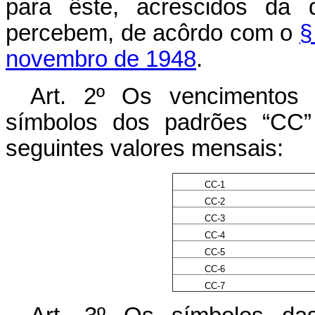
para êste, acrescidos da 
percebem, de acôrdo com o
§
novembro de 1948
.
Art. 2º Os vencimentos 
símbolos dos padrões “CC”
seguintes valores mensais:
CC-1
CC-2
CC-3
CC-4
CC-5
CC-6
CC-7