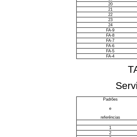
20
21
22
23
24
FA-9
FA-8
FA-7
FA-6
FA-5
FA-4
T
Servi
Padrões
e
referências
1
2