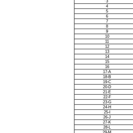
3
4
5
6
7
8
9
10
11
12
13
14
15
16
17-A
18-B
19-C
20-D
21-E
22-F
23-G
24-H
25-I
26-J
27-K
28-L
29-M