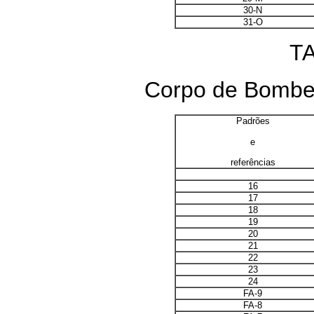
30-N
31-O
TA
Corpo de Bombeir
Padrões
e
referências
16
17
18
19
20
21
22
23
24
FA-9
FA-8