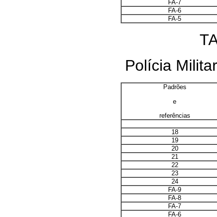
FA-7
FA-6
FA-5
TA
Polícia Milita
Padrões
e
referências
18
19
20
21
22
23
24
FA-9
FA-8
FA-7
FA-6