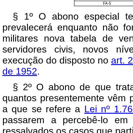
FA-5
§ 1º O abono especial te
prevalecerá enquanto não fo
militares nova tabela de v
servidores civis, novos nív
execução do disposto no
art. 
de 1952
.
§ 2º O abono de que trata
quantos presentemente vêm 
a que se refere a
Lei nº 1.7
passarem a percebê-lo em v
ressalvados os casos que parti