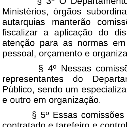
§ 3º O Departamento Admi
Ministérios, órgãos subordi
autarquias manterão comiss
fiscalizar a aplicação do di
atenção para as normas em v
pessoal, orçamento e organiz
§ 4º Nessas comissões, f
representantes do Departa
Público, sendo um especializ
e outro em organização.
§ 5º Essas comissões orga
contratado e tarefeiro e contr